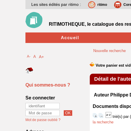
Les sites édités par ritimo :
ritimo
Cor
RITIMOTHEQUE, le catalogue des res
Accueil
Nouvelle recherche
A-
A
A+
Détail de l'aut
Qui sommes-nous ?
Auteur Philipp
Se connecter
Documents disponi
trié(s) par
Mot de passe oublié ?
la recherche