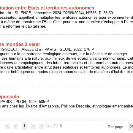
tation entre Etats et territoires autonomes
 - In : SILENCE, septembre 2024 (02/09/2024), N°535, P. 36-39
essinateur appellent à multiplier les territoires autonomes pour expérimenter d
e à même de transformer l'Etat. C'est pour eux une manière d'échapper à l'alter
r à réformer le capitalisme.
es mondes à venir
IGNOCCHI, Alessandro - PARIS : SEUIL, 2022, 176 P.
guent sur la catastrophe écologique en cours, sur la nécessité de changer
t des humains à la nature, aux milieux de vie et aux vivants non-humains. Ce
données anthropologiques, des luttes territoriales et des combats autochtones
ve d’une articulation entre structures étatiques et territoires autonomes. Le m
nement hétérogène de modes d’organisation sociale, de manières d’habiter et 
épuscule
 PARIS : PLON, 1993, 505 P.
s ans chez les Jivaros d'Amazonie, Philippe Descola, ethnologue américaniste,
1
(1 - 3 / 3)
Par page :
2