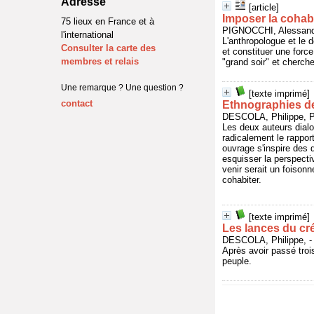
Adresse
[article]
Imposer la cohabi
75 lieux en France et à
PIGNOCCHI, Alessandro
l'international
L'anthropologue et le d
Consulter la carte des
et constituer une forc
membres et relais
"grand soir" et cherche
Une remarque ? Une question ?
[texte imprimé]
contact
Ethnographies d
DESCOLA, Philippe, P
Les deux auteurs dialo
radicalement le rappor
ouvrage s'inspire des 
esquisser la perspecti
venir serait un foison
cohabiter.
[texte imprimé]
Les lances du cr
DESCOLA, Philippe, -
Après avoir passé troi
peuple.