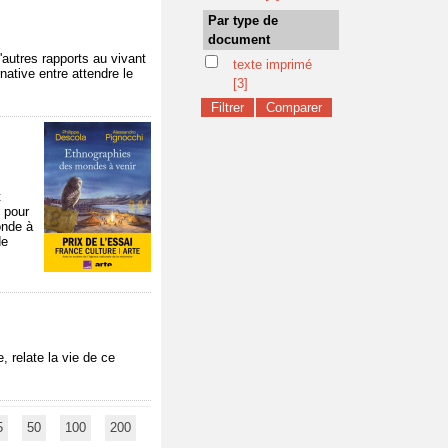
Par type de
document
'autres rapports au vivant
texte imprimé
native entre attendre le
[3]
t
 pour
onde à
de
 relate la vie de ce
5
50
100
200