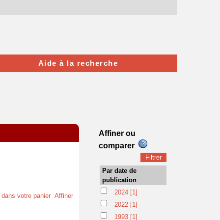
Aide à la recherche
Affiner ou
comparer
Par date de
publication
2024
[1]
t dans votre panier
Affiner
2022
[1]
1993
[1]