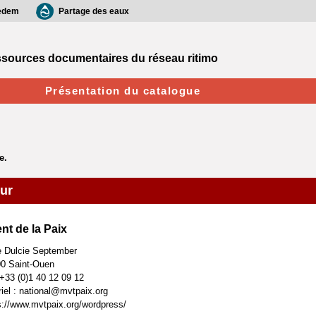
edem
Partage des eaux
sources documentaires du réseau ritimo
Présentation du catalogue
eur
t de la Paix
e Dulcie September
0 Saint-Ouen
: +33 (0)1 40 12 09 12
riel : national@mvtpaix.org
s://www.mvtpaix.org/wordpress/