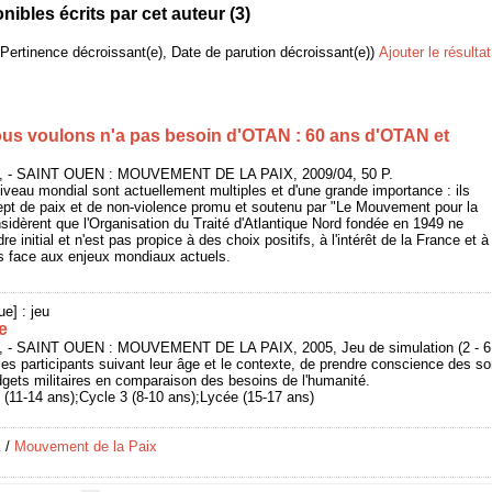
bles écrits par cet auteur (
3
)
(Pertinence décroissant(e), Date de parution décroissant(e))
Ajouter le résulta
s voulons n'a pas besoin d'OTAN : 60 ans d'OTAN et
x, - SAINT OUEN : MOUVEMENT DE LA PAIX, 2009/04, 50 P.
iveau mondial sont actuellement multiples et d'une grande importance : ils
pt de paix et de non-violence promu et soutenu par "Le Mouvement pour la
sidèrent que l'Organisation du Traité d'Atlantique Nord fondée en 1949 ne
e initial et n'est pas propice à des choix positifs, à l'intérêt de la France et à
es face aux enjeux mondiaux actuels.
ue] : jeu
e
, - SAINT OUEN : MOUVEMENT DE LA PAIX, 2005, Jeu de simulation (2 - 6 
les participants suivant leur âge et le contexte, de prendre conscience des 
gets militaires en comparaison des besoins de l'humanité.
e (11-14 ans);Cycle 3 (8-10 ans);Lycée (15-17 ans)
X
/
Mouvement de la Paix