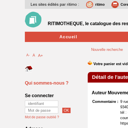
Les sites édités par ritimo :
ritimo
Cor
RITIMOTHEQUE, le catalogue des res
Accueil
Nouvelle recherche
A-
A
A+
Détail de l'aut
Qui sommes-nous ?
Auteur Mouvemen
Se connecter
Commentaire :
9 ru
9340
tél 
Mot de passe oublié ?
cour
http