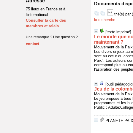
Adresse
Documents disponi
75 lieux en France et à
trié(s) par
l'international
la recherche
Consulter la carte des
membres et relais
[texte imprimé]
Le monde que nou
Une remarque ? Une question ?
maintenant ?
contact
Mouvement de la Pai
Les divers enjeux au n
sont au cœur du conce
Paix". Les auteurs con
correspond plus au cadr
l'aspiration des peupl
[outil pédagogiq
Jeu de la colomb
Mouvement de la Paix
Le jeu propose à tous 
programmes et les bud
Public : Adulte;Collèg
PLANETE PAI