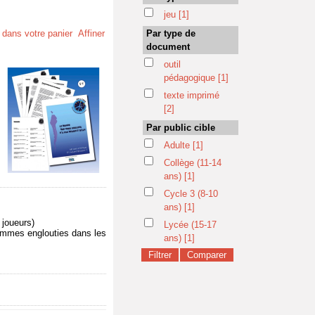
jeu
[1]
t dans votre panier
Affiner
Par type de
document
outil
pédagogique
[1]
texte imprimé
[2]
Par public cible
Adulte
[1]
Collège (11-14
ans)
[1]
Cycle 3 (8-10
ans)
[1]
joueurs)
Lycée (15-17
sommes englouties dans les
ans)
[1]