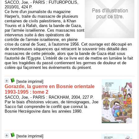
SACCO, Joe, - PARIS : FUTUROPOLIS,
2010/01, 424 P.
Ce livre d'un journaliste du magazine
Harper's, traite du massacre de plusieurs
centaines de civils palestiniens, à Khan
Younis et à Rafah, dans la bande de Gaza,
par l'armée israélienne. Ces massacres sont
intervenus suite à des opérations de
contrôle de l'armée israélienne, en pleine
crise du canal de Suez, à l'automne 1956. Cet ouvrage est découpé en
de nombreuses séquences qui retracent le souvenir très détaillé des
massacres de cette période, alors que la bande de Gaza était sous
l'autorité de l'Egypte. L'intérêt de ce livre est de mettre en lumière le fait
que les tragédies du passé contiennent les germes de douleur et de
colère qui façonnent les événements du présent.
[texte imprimé]
Gorazde, la guerre en Bosnie orientale
1993-1995 : tome 2
SACCO, Joe, - PARIS : RACKHAM, 2004, 227 P.
Par le biais d'histoires vécues, de témoignages, Joe
Sacco fait comprendre le conflit que connut la
Bosnie Herzégovine dans les années 1990.
[texte imprimé]