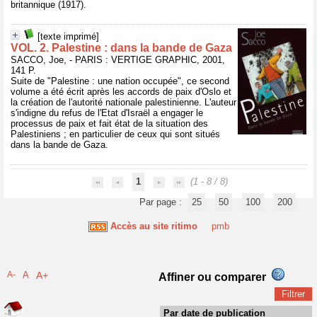
britannique (1917).
[texte imprimé]
VOL. 2. Palestine : dans la bande de Gaza
SACCO, Joe, - PARIS : VERTIGE GRAPHIC, 2001,
141 P.
Suite de "Palestine : une nation occupée", ce second
volume a été écrit après les accords de paix d'Oslo et
la création de l'autorité nationale palestinienne. L'auteur
s'indigne du refus de l'Etat d'Israël a engager le
processus de paix et fait état de la situation des
Palestiniens ; en particulier de ceux qui sont situés
dans la bande de Gaza.
1
(1 - 8 / 8)
Par page :
25
50
100
200
Accès au site ritimo
pmb
A-
A
A+
Affiner ou comparer
Par date de publication