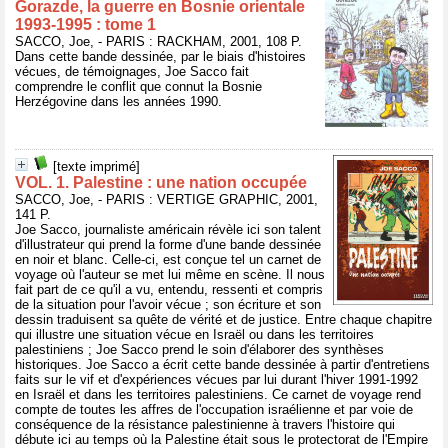
Gorazde, la guerre en Bosnie orientale
1993-1995 : tome 1
SACCO, Joe, - PARIS : RACKHAM, 2001, 108 P.
Dans cette bande dessinée, par le biais d'histoires
vécues, de témoignages, Joe Sacco fait
comprendre le conflit que connut la Bosnie
Herzégovine dans les années 1990.
[texte imprimé]
VOL. 1. Palestine : une nation occupée
SACCO, Joe, - PARIS : VERTIGE GRAPHIC, 2001,
141 P.
Joe Sacco, journaliste américain révèle ici son talent
d'illustrateur qui prend la forme d'une bande dessinée
en noir et blanc. Celle-ci, est conçue tel un carnet de
voyage où l'auteur se met lui même en scène. Il nous
fait part de ce qu'il a vu, entendu, ressenti et compris
de la situation pour l'avoir vécue ; son écriture et son
dessin traduisent sa quête de vérité et de justice. Entre chaque chapitre
qui illustre une situation vécue en Israël ou dans les territoires
palestiniens ; Joe Sacco prend le soin d'élaborer des synthèses
historiques. Joe Sacco a écrit cette bande dessinée à partir d'entretiens
faits sur le vif et d'expériences vécues par lui durant l'hiver 1991-1992
en Israël et dans les territoires palestiniens. Ce carnet de voyage rend
compte de toutes les affres de l'occupation israélienne et par voie de
conséquence de la résistance palestinienne à travers l'histoire qui
débute ici au temps où la Palestine était sous le protectorat de l'Empire