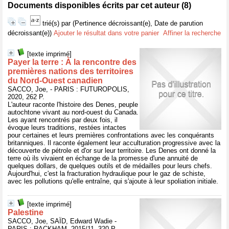
Documents disponibles écrits par cet auteur (
8
)
trié(s) par
(Pertinence décroissant(e), Date de parution
décroissant(e))
Ajouter le résultat dans votre panier
Affiner la recherche
[texte imprimé]
Payer la terre : À la rencontre des
premières nations des territoires
du Nord-Ouest canadien
SACCO, Joe, - PARIS : FUTUROPOLIS,
2020, 262 P.
L'auteur raconte l'histoire des Denes, peuple
autochtone vivant au nord-ouest du Canada.
Les ayant rencontrés par deux fois, il
évoque leurs traditions, restées intactes
pour certaines et leurs premières confrontations avec les conquérants
britanniques. Il raconte également leur acculturation progressive avec la
découverte de pétrole et d'or sur leur territoire. Les Denes ont donné la
terre où ils vivaient en échange de la promesse d'une annuité de
quelques dollars, de quelques outils et de médailles pour leurs chefs.
Aujourd'hui, c'est la fracturation hydraulique pour le gaz de schiste,
avec les pollutions qu'elle entraîne, qui s'ajoute à leur spoliation initiale.
[texte imprimé]
Palestine
SACCO, Joe, SAÏD, Edward Wadie -
PARIS : RACKHAM, 2015/11, 320 P.