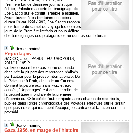
Première bande dessinée journalistique
éditée, Palestine apporte le témoignage de
Joe Sacco sur le conflit Israélo-Palestinien.
Ayant traversé les territoires occupées
durant l'hiver 1991-1992, Joe Sacco raconte
sous forme de carnet de voyage les derniers
jours de la Première Intifada et nous délivre
des témoignages des protagonistes rencontrés sur le terrain.
[texte imprimé]
Reportages
SACCO, Joe, - PARIS : FUTUROPOLIS,
2011/11, 195 P.
Ce livre rassemble sous forme de bande
dessinée la plupart des reportages réalisés
par l'auteur pour la presse internationale. De
la Palestine à l'Irak, de l'Inde au Caucase,
donnant la parole aux sans voix et aux
oubliés, "Reportages" est aussi le reflet de
la géopolitique mondiale de la première
décennie du XXIe siècle.l'auteur ajoute après chacun de ses récits,
publiés dans l'ordre chronologique des voyages effectués sur le terrain,
quelques notes qui restituent l'époque, le contexte et la façon dont il a
procédé.
[texte imprimé]
Gaza 1956, en marge de l'histoire