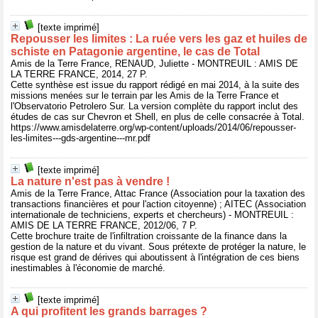
[texte imprimé]
Repousser les limites : La ruée vers les gaz et huiles de
schiste en Patagonie argentine, le cas de Total
Amis de la Terre France, RENAUD, Juliette - MONTREUIL : AMIS DE
LA TERRE FRANCE, 2014, 27 P.
Cette synthèse est issue du rapport rédigé en mai 2014, à la suite des
missions menées sur le terrain par les Amis de la Terre France et
l'Observatorio Petrolero Sur. La version complète du rapport inclut des
études de cas sur Chevron et Shell, en plus de celle consacrée à Total.
https://www.amisdelaterre.org/wp-content/uploads/2014/06/repousser-
les-limites---gds-argentine---mr.pdf
[texte imprimé]
La nature n'est pas à vendre !
Amis de la Terre France, Attac France (Association pour la taxation des
transactions financières et pour l'action citoyenne) ; AITEC (Association
internationale de techniciens, experts et chercheurs) - MONTREUIL :
AMIS DE LA TERRE FRANCE, 2012/06, 7 P.
Cette brochure traite de l'infiltration croissante de la finance dans la
gestion de la nature et du vivant. Sous prétexte de protéger la nature, le
risque est grand de dérives qui aboutissent à l'intégration de ces biens
inestimables à l'économie de marché.
[texte imprimé]
A qui profitent les grands barrages ?