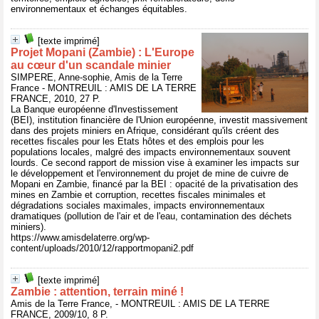
environnementaux et échanges équitables.
[texte imprimé]
Projet Mopani (Zambie) : L'Europe
au cœur d'un scandale minier
SIMPERE, Anne-sophie, Amis de la Terre
France - MONTREUIL : AMIS DE LA TERRE
FRANCE, 2010, 27 P.
La Banque européenne d'Investissement
(BEI), institution financière de l'Union européenne, investit massivement
dans des projets miniers en Afrique, considérant qu'ils créent des
recettes fiscales pour les Etats hôtes et des emplois pour les
populations locales, malgré des impacts environnementaux souvent
lourds. Ce second rapport de mission vise à examiner les impacts sur
le développement et l'environnement du projet de mine de cuivre de
Mopani en Zambie, financé par la BEI : opacité de la privatisation des
mines en Zambie et corruption, recettes fiscales minimales et
dégradations sociales maximales, impacts environnementaux
dramatiques (pollution de l'air et de l'eau, contamination des déchets
miniers).
https://www.amisdelaterre.org/wp-
content/uploads/2010/12/rapportmopani2.pdf
[texte imprimé]
Zambie : attention, terrain miné !
Amis de la Terre France, - MONTREUIL : AMIS DE LA TERRE
FRANCE, 2009/10, 8 P.