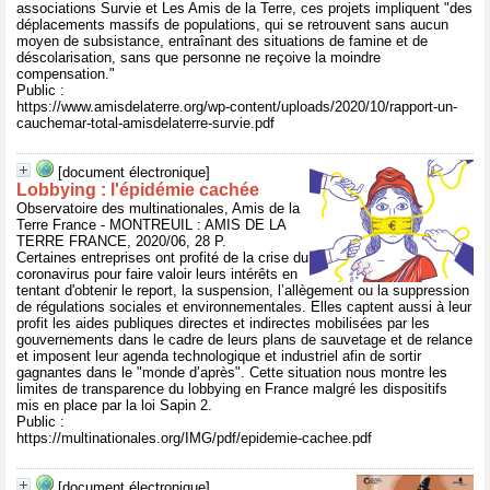
associations Survie et Les Amis de la Terre, ces projets impliquent "des
déplacements massifs de populations, qui se retrouvent sans aucun
moyen de subsistance, entraînant des situations de famine et de
déscolarisation, sans que personne ne reçoive la moindre
compensation."
Public :
https://www.amisdelaterre.org/wp-content/uploads/2020/10/rapport-un-
cauchemar-total-amisdelaterre-survie.pdf
[document électronique]
Lobbying : l'épidémie cachée
Observatoire des multinationales, Amis de la
Terre France - MONTREUIL : AMIS DE LA
TERRE FRANCE, 2020/06, 28 P.
Certaines entreprises ont profité de la crise du
coronavirus pour faire valoir leurs intérêts en
tentant d'obtenir le report, la suspension, l’allègement ou la suppression
de régulations sociales et environnementales. Elles captent aussi à leur
profit les aides publiques directes et indirectes mobilisées par les
gouvernements dans le cadre de leurs plans de sauvetage et de relance
et imposent leur agenda technologique et industriel afin de sortir
gagnantes dans le "monde d’après". Cette situation nous montre les
limites de transparence du lobbying en France malgré les dispositifs
mis en place par la loi Sapin 2.
Public :
https://multinationales.org/IMG/pdf/epidemie-cachee.pdf
[document électronique]