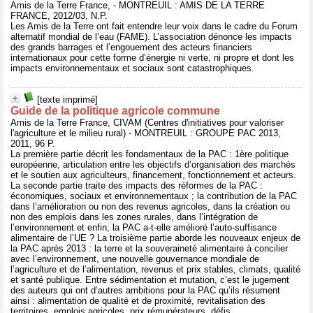
Amis de la Terre France, - MONTREUIL : AMIS DE LA TERRE
FRANCE, 2012/03, N.P.
Les Amis de la Terre ont fait entendre leur voix dans le cadre du Forum
alternatif mondial de l’eau (FAME). L’association dénonce les impacts
des grands barrages et l’engouement des acteurs financiers
internationaux pour cette forme d’énergie ni verte, ni propre et dont les
impacts environnementaux et sociaux sont catastrophiques.
[texte imprimé]
Guide de la politique agricole commune
Amis de la Terre France, CIVAM (Centres d'initiatives pour valoriser
l'agriculture et le milieu rural) - MONTREUIL : GROUPE PAC 2013,
2011, 96 P.
La première partie décrit les fondamentaux de la PAC : 1ère politique
européenne, articulation entre les objectifs d’organisation des marchés
et le soutien aux agriculteurs, financement, fonctionnement et acteurs.
La seconde partie traite des impacts des réformes de la PAC :
économiques, sociaux et environnementaux ; la contribution de la PAC
dans l’amélioration ou non des revenus agricoles, dans la création ou
non des emplois dans les zones rurales, dans l’intégration de
l’environnement et enfin, la PAC a-t-elle amélioré l’auto-suffisance
alimentaire de l’UE ? La troisième partie aborde les nouveaux enjeux de
la PAC après 2013 : la terre et la souveraineté alimentaire à concilier
avec l’environnement, une nouvelle gouvernance mondiale de
l’agriculture et de l’alimentation, revenus et prix stables, climats, qualité
et santé publique. Entre sédimentation et mutation, c’est le jugement
des auteurs qui ont d’autres ambitions pour la PAC qu’ils résument
ainsi : alimentation de qualité et de proximité, revitalisation des
territoires, emplois agricoles, prix rémunérateurs, défis