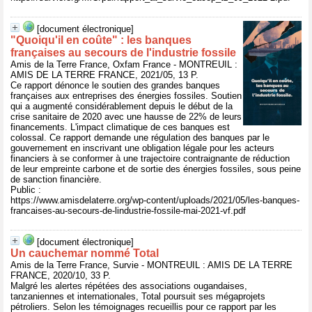
[document électronique]
"Quoiqu'il en coûte" : les banques
françaises au secours de l'industrie fossile
Amis de la Terre France, Oxfam France - MONTREUIL :
AMIS DE LA TERRE FRANCE, 2021/05, 13 P.
Ce rapport dénonce le soutien des grandes banques
françaises aux entreprises des énergies fossiles. Soutien
qui a augmenté considérablement depuis le début de la
crise sanitaire de 2020 avec une hausse de 22% de leurs
financements. L'impact climatique de ces banques est
colossal. Ce rapport demande une régulation des banques par le
gouvernement en inscrivant une obligation légale pour les acteurs
financiers à se conformer à une trajectoire contraignante de réduction
de leur empreinte carbone et de sortie des énergies fossiles, sous peine
de sanction financière.
Public :
https://www.amisdelaterre.org/wp-content/uploads/2021/05/les-banques-
francaises-au-secours-de-lindustrie-fossile-mai-2021-vf.pdf
[document électronique]
Un cauchemar nommé Total
Amis de la Terre France, Survie - MONTREUIL : AMIS DE LA TERRE
FRANCE, 2020/10, 33 P.
Malgré les alertes répétées des associations ougandaises,
tanzaniennes et internationales, Total poursuit ses mégaprojets
pétroliers. Selon les témoignages recueillis pour ce rapport par les