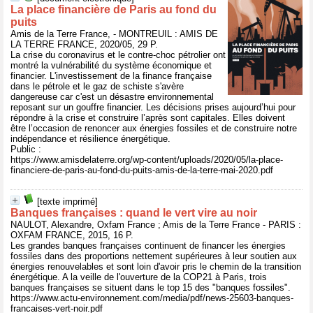
La place financière de Paris au fond du
puits
Amis de la Terre France, - MONTREUIL : AMIS DE
LA TERRE FRANCE, 2020/05, 29 P.
La crise du coronavirus et le contre-choc pétrolier ont
montré la vulnérabilité du système économique et
financier. L'investissement de la finance française
dans le pétrole et le gaz de schiste s'avère
dangereuse car c'est un désastre environnemental
reposant sur un gouffre financier. Les décisions prises aujourd’hui pour
répondre à la crise et construire l’après sont capitales. Elles doivent
être l’occasion de renoncer aux énergies fossiles et de construire notre
indépendance et résilience énergétique.
Public :
https://www.amisdelaterre.org/wp-content/uploads/2020/05/la-place-
financiere-de-paris-au-fond-du-puits-amis-de-la-terre-mai-2020.pdf
[texte imprimé]
Banques françaises : quand le vert vire au noir
NAULOT, Alexandre, Oxfam France ; Amis de la Terre France - PARIS :
OXFAM FRANCE, 2015, 16 P.
Les grandes banques françaises continuent de financer les énergies
fossiles dans des proportions nettement supérieures à leur soutien aux
énergies renouvelables et sont loin d'avoir pris le chemin de la transition
énergétique. A la veille de l'ouverture de la COP21 à Paris, trois
banques françaises se situent dans le top 15 des "banques fossiles".
https://www.actu-environnement.com/media/pdf/news-25603-banques-
francaises-vert-noir.pdf