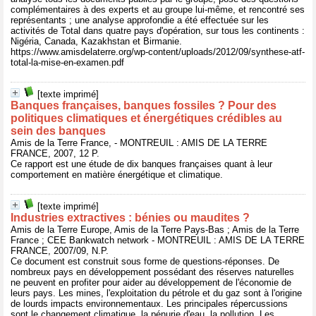
complémentaires à des experts et au groupe lui-même, et rencontré ses
représentants ; une analyse approfondie a été effectuée sur les
activités de Total dans quatre pays d'opération, sur tous les continents :
Nigéria, Canada, Kazakhstan et Birmanie.
https://www.amisdelaterre.org/wp-content/uploads/2012/09/synthese-atf-
total-la-mise-en-examen.pdf
[texte imprimé]
Banques françaises, banques fossiles ? Pour des
politiques climatiques et énergétiques crédibles au
sein des banques
Amis de la Terre France, - MONTREUIL : AMIS DE LA TERRE
FRANCE, 2007, 12 P.
Ce rapport est une étude de dix banques françaises quant à leur
comportement en matière énergétique et climatique.
[texte imprimé]
Industries extractives : bénies ou maudites ?
Amis de la Terre Europe, Amis de la Terre Pays-Bas ; Amis de la Terre
France ; CEE Bankwatch network - MONTREUIL : AMIS DE LA TERRE
FRANCE, 2007/09, N.P.
Ce document est construit sous forme de questions-réponses. De
nombreux pays en développement possédant des réserves naturelles
ne peuvent en profiter pour aider au développement de l'économie de
leurs pays. Les mines, l'exploitation du pétrole et du gaz sont à l'origine
de lourds impacts environnementaux. Les principales répercussions
sont le changement climatique, la pénurie d'eau, la pollution. Les