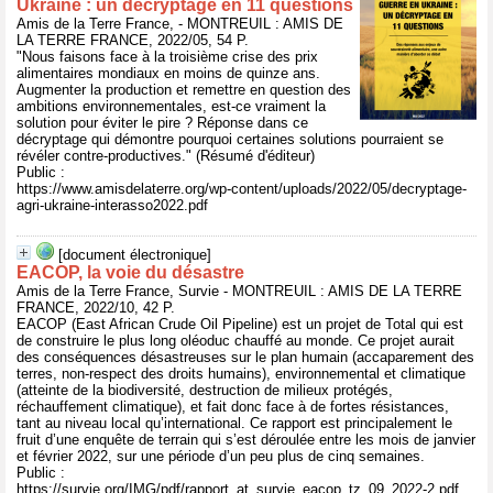
Ukraine : un décryptage en 11 questions
Amis de la Terre France, - MONTREUIL : AMIS DE
LA TERRE FRANCE, 2022/05, 54 P.
"Nous faisons face à la troisième crise des prix
alimentaires mondiaux en moins de quinze ans.
Augmenter la production et remettre en question des
ambitions environnementales, est-ce vraiment la
solution pour éviter le pire ? Réponse dans ce
décryptage qui démontre pourquoi certaines solutions pourraient se
révéler contre-productives." (Résumé d'éditeur)
Public :
https://www.amisdelaterre.org/wp-content/uploads/2022/05/decryptage-
agri-ukraine-interasso2022.pdf
[document électronique]
EACOP, la voie du désastre
Amis de la Terre France, Survie - MONTREUIL : AMIS DE LA TERRE
FRANCE, 2022/10, 42 P.
EACOP (East African Crude Oil Pipeline) est un projet de Total qui est
de construire le plus long oléoduc chauffé au monde. Ce projet aurait
des conséquences désastreuses sur le plan humain (accaparement des
terres, non-respect des droits humains), environnemental et climatique
(atteinte de la biodiversité, destruction de milieux protégés,
réchauffement climatique), et fait donc face à de fortes résistances,
tant au niveau local qu’international. Ce rapport est principalement le
fruit d’une enquête de terrain qui s’est déroulée entre les mois de janvier
et février 2022, sur une période d’un peu plus de cinq semaines.
Public :
https://survie.org/IMG/pdf/rapport_at_survie_eacop_tz_09_2022-2.pdf