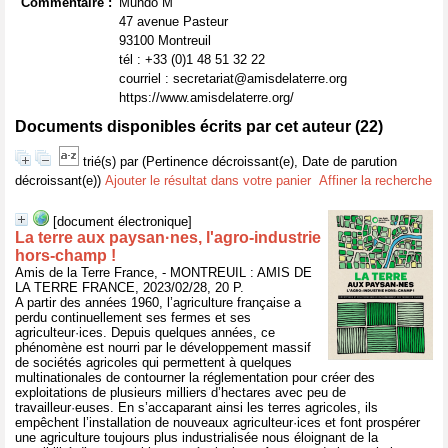
Commentaire :
Mundo M
47 avenue Pasteur
93100 Montreuil
tél : +33 (0)1 48 51 32 22
courriel : secretariat@amisdelaterre.org
https://www.amisdelaterre.org/
Documents disponibles écrits par cet auteur (
22
)
trié(s) par
(Pertinence décroissant(e), Date de parution
décroissant(e))
Ajouter le résultat dans votre panier
Affiner la recherche
[document électronique]
La terre aux paysan·nes, l'agro-industrie
hors-champ !
Amis de la Terre France, - MONTREUIL : AMIS DE
LA TERRE FRANCE, 2023/02/28, 20 P.
A partir des années 1960, l’agriculture française a
perdu continuellement ses fermes et ses
agriculteur·ices. Depuis quelques années, ce
phénomène est nourri par le développement massif
de sociétés agricoles qui permettent à quelques
multinationales de contourner la réglementation pour créer des
exploitations de plusieurs milliers d’hectares avec peu de
travailleur·euses. En s’accaparant ainsi les terres agricoles, ils
empêchent l’installation de nouveaux agriculteur·ices et font prospérer
une agriculture toujours plus industrialisée nous éloignant de la