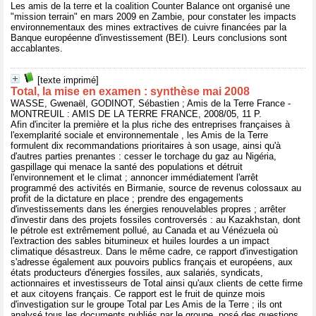
Les amis de la terre et la coalition Counter Balance ont organisé une
"mission terrain" en mars 2009 en Zambie, pour constater les impacts
environnementaux des mines extractives de cuivre financées par la
Banque européenne d'investissement (BEI). Leurs conclusions sont
accablantes.
[texte imprimé]
Total, la mise en examen : synthèse mai 2008
WASSE, Gwenaël, GODINOT, Sébastien ; Amis de la Terre France -
MONTREUIL : AMIS DE LA TERRE FRANCE, 2008/05, 11 P.
Afin d'inciter la première et la plus riche des entreprises françaises à
l'exemplarité sociale et environnementale , les Amis de la Terre
formulent dix recommandations prioritaires à son usage, ainsi qu'à
d'autres parties prenantes : cesser le torchage du gaz au Nigéria,
gaspillage qui menace la santé des populations et détruit
l'environnement et le climat ; annoncer immédiatement l'arrêt
programmé des activités en Birmanie, source de revenus colossaux au
profit de la dictature en place ; prendre des engagements
d'investissements dans les énergies renouvelables propres ; arrêter
d'investir dans des projets fossiles controversés : au Kazakhstan, dont
le pétrole est extrêmement pollué, au Canada et au Vénézuela où
l'extraction des sables bitumineux et huiles lourdes a un impact
climatique désastreux. Dans le même cadre, ce rapport d'investigation
s'adresse également aux pouvoirs publics français et européens, aux
états producteurs d'énergies fossiles, aux salariés, syndicats,
actionnaires et investisseurs de Total ainsi qu'aux clients de cette firme
et aux citoyens français. Ce rapport est le fruit de quinze mois
d'investigation sur le groupe Total par Les Amis de la Terre ; ils ont
analysé tous les documents publiés par le groupe, posé des questions