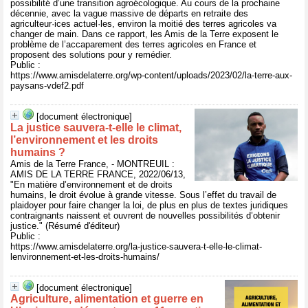
possibilité d’une transition agroécologique. Au cours de la prochaine
décennie, avec la vague massive de départs en retraite des
agriculteur·ices actuel·les, environ la moitié des terres agricoles va
changer de main. Dans ce rapport, les Amis de la Terre exposent le
problème de l’accaparement des terres agricoles en France et
proposent des solutions pour y remédier.
Public :
https://www.amisdelaterre.org/wp-content/uploads/2023/02/la-terre-aux-
paysans-vdef2.pdf
[document électronique]
La justice sauvera-t-elle le climat,
l’environnement et les droits
humains ?
Amis de la Terre France, - MONTREUIL :
AMIS DE LA TERRE FRANCE, 2022/06/13,
"En matière d’environnement et de droits
humains, le droit évolue à grande vitesse. Sous l’effet du travail de
plaidoyer pour faire changer la loi, de plus en plus de textes juridiques
contraignants naissent et ouvrent de nouvelles possibilités d’obtenir
justice." (Résumé d'éditeur)
Public :
https://www.amisdelaterre.org/la-justice-sauvera-t-elle-le-climat-
lenvironnement-et-les-droits-humains/
[document électronique]
Agriculture, alimentation et guerre en