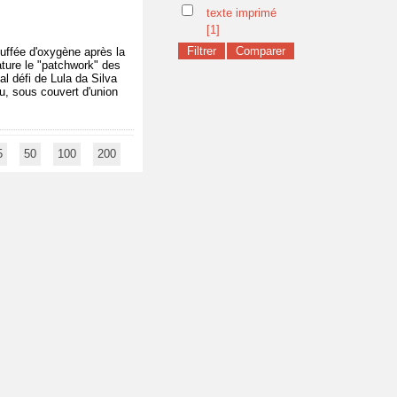
texte imprimé
[1]
ouffée d'oxygène après la
ature le "patchwork" des
al défi de Lula da Silva
nu, sous couvert d'union
5
50
100
200