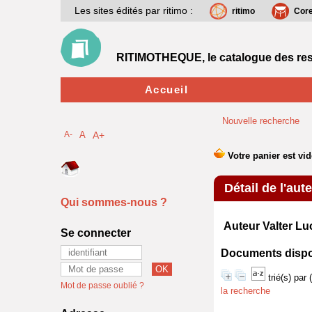
Les sites édités par ritimo :
ritimo
Cor
RITIMOTHEQUE, le catalogue des res
Accueil
Nouvelle recherche
A-
A
A+
Détail de l'aut
Qui sommes-nous ?
Auteur Valter L
Se connecter
Documents disponi
trié(s) par
Mot de passe oublié ?
la recherche