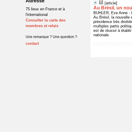
Adresse
[article]
Au Brésil, un no
75 lieux en France et à
BUHLER, Eve Anne - I
l'international
Au Brésil, la nouvelle
Consulter la carte des
présidence très droiti
membres et relais
multiples partis politi
est de réussir à établi
nationale.
Une remarque ? Une question ?
contact