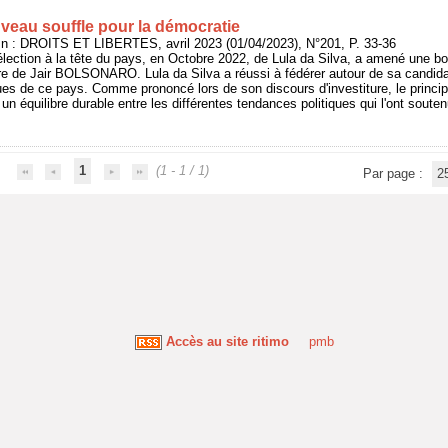
uveau souffle pour la démocratie
n : DROITS ET LIBERTES, avril 2023 (01/04/2023), N°201, P. 33-36
 élection à la tête du pays, en Octobre 2022, de Lula da Silva, a amené une b
ère de Jair BOLSONARO. Lula da Silva a réussi à fédérer autour de sa candid
ques de ce pays. Comme prononcé lors de son discours d'investiture, le princip
r un équilibre durable entre les différentes tendances politiques qui l'ont soute
1
(1 - 1 / 1)
Par page :
2
Accès au site ritimo
pmb