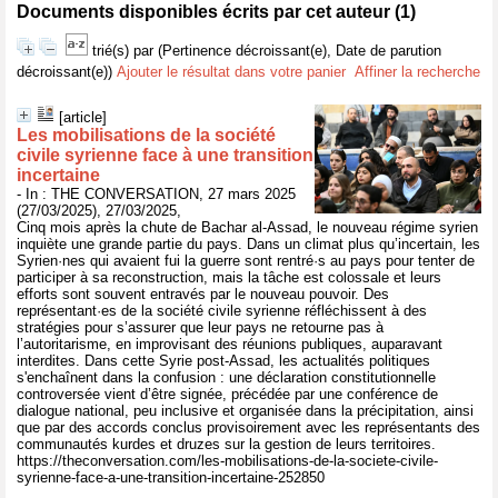
Documents disponibles écrits par cet auteur (
1
)
trié(s) par
(Pertinence décroissant(e), Date de parution
décroissant(e))
Ajouter le résultat dans votre panier
Affiner la recherche
[article]
Les mobilisations de la société
civile syrienne face à une transition
incertaine
- In : THE CONVERSATION, 27 mars 2025
(27/03/2025), 27/03/2025,
Cinq mois après la chute de Bachar al-Assad, le nouveau régime syrien
inquiète une grande partie du pays. Dans un climat plus qu’incertain, les
Syrien·nes qui avaient fui la guerre sont rentré·s au pays pour tenter de
participer à sa reconstruction, mais la tâche est colossale et leurs
efforts sont souvent entravés par le nouveau pouvoir. Des
représentant·es de la société civile syrienne réfléchissent à des
stratégies pour s’assurer que leur pays ne retourne pas à
l’autoritarisme, en improvisant des réunions publiques, auparavant
interdites. Dans cette Syrie post-Assad, les actualités politiques
s'enchaînent dans la confusion : une déclaration constitutionnelle
controversée vient d’être signée, précédée par une conférence de
dialogue national, peu inclusive et organisée dans la précipitation, ainsi
que par des accords conclus provisoirement avec les représentants des
communautés kurdes et druzes sur la gestion de leurs territoires.
https://theconversation.com/les-mobilisations-de-la-societe-civile-
syrienne-face-a-une-transition-incertaine-252850