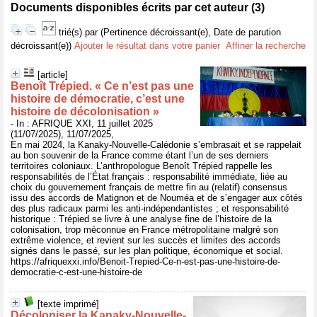
Documents disponibles écrits par cet auteur (
3
)
trié(s) par
(Pertinence décroissant(e), Date de parution
décroissant(e))
Ajouter le résultat dans votre panier
Affiner la recherche
[article]
Benoît Trépied. « Ce n’est pas une
histoire de démocratie, c’est une
histoire de décolonisation »
- In : AFRIQUE XXI, 11 juillet 2025
(11/07/2025), 11/07/2025,
En mai 2024, la Kanaky-Nouvelle-Calédonie s’embrasait et se rappelait
au bon souvenir de la France comme étant l’un de ses derniers
territoires coloniaux. L’anthropologue Benoît Trépied rappelle les
responsabilités de l’État français : responsabilité immédiate, liée au
choix du gouvernement français de mettre fin au (relatif) consensus
issu des accords de Matignon et de Nouméa et de s’engager aux côtés
des plus radicaux parmi les anti-indépendantistes ; et responsabilité
historique : Trépied se livre à une analyse fine de l’histoire de la
colonisation, trop méconnue en France métropolitaine malgré son
extrême violence, et revient sur les succès et limites des accords
signés dans le passé, sur les plan politique, économique et social.
https://afriquexxi.info/Benoit-Trepied-Ce-n-est-pas-une-histoire-de-
democratie-c-est-une-histoire-de
[texte imprimé]
Décoloniser la Kanaky-Nouvelle-