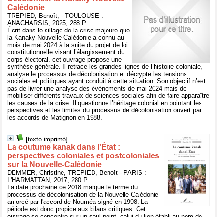
Calédonie
TREPIED, Benoît, - TOULOUSE :
ANACHARSIS, 2025, 288 P.
Écrit dans le sillage de la crise majeure que
la Kanaky-Nouvelle-Calédonie a connu au
mois de mai 2024 à la suite du projet de loi
constitutionnelle visant l’élargissement du
corps électoral, cet ouvrage propose une
synthèse générale. Il retrace les grandes lignes de l’histoire coloniale,
analyse le processus de décolonisation et décrypte les tensions
sociales et politiques ayant conduit à cette situation. Son objectif n’est
pas de livrer une analyse des événements de mai 2024 mais de
mobiliser différents travaux de sciences sociales afin de faire apparaître
les causes de la crise. Il questionne l’héritage colonial en pointant les
perspectives et les limites du processus de décolonisation ouvert par
les accords de Matignon en 1988.
[texte imprimé]
La coutume kanak dans l'État :
perspectives coloniales et postcoloniales
sur la Nouvelle-Calédonie
DEMMER, Christine, TREPIED, Benoît - PARIS :
L'HARMATTAN, 2017, 280 P.
La date prochaine de 2018 marque le terme du
processus de décolonisation de la Nouvelle-Calédonie
amorcé par l'accord de Nouméa signé en 1998. La
période est donc propice aux bilans critiques. Cet
ouvrage se concentre sur un seul point, celui du lien établi au nom de