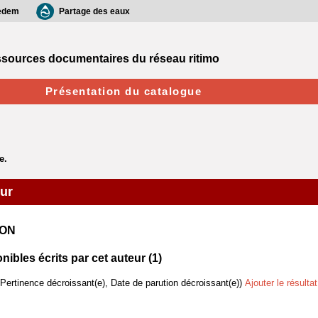
edem
Partage des eaux
sources documentaires du réseau ritimo
Présentation du catalogue
eur
LON
bles écrits par cet auteur (
1
)
(Pertinence décroissant(e), Date de parution décroissant(e))
Ajouter le résulta