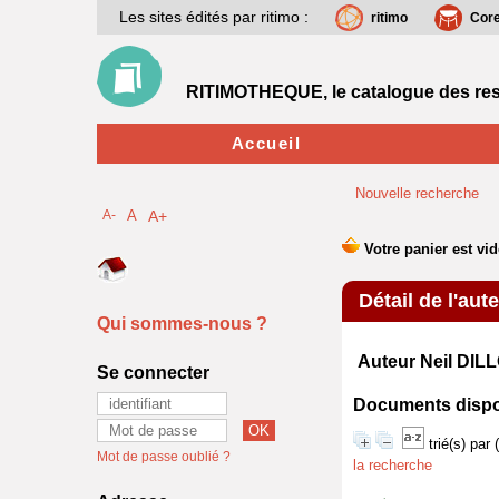
Les sites édités par ritimo :
ritimo
Cor
RITIMOTHEQUE, le catalogue des res
Accueil
Nouvelle recherche
A-
A
A+
Détail de l'aut
Qui sommes-nous ?
Auteur Neil DIL
Se connecter
Documents disponi
trié(s) par
Mot de passe oublié ?
la recherche