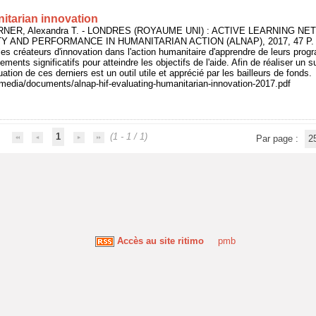
itarian innovation
RNER, Alexandra T. - LONDRES (ROYAUME UNI) : ACTIVE LEARNING N
Y AND PERFORMANCE IN HUMANITARIAN ACTION (ALNAP), 2017, 47 P.
 les créateurs d'innovation dans l'action humanitaire d'apprendre de leurs pro
ements significatifs pour atteindre les objectifs de l'aide. Afin de réaliser un s
uation de ces derniers est un outil utile et apprécié par les bailleurs de fonds.
/media/documents/alnap-hif-evaluating-humanitarian-innovation-2017.pdf
1
(1 - 1 / 1)
Par page :
2
Accès au site ritimo
pmb