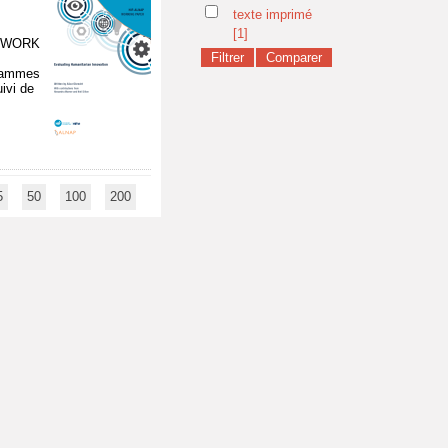
texte imprimé
[1]
ETWORK
grammes
uivi de
5
50
100
200