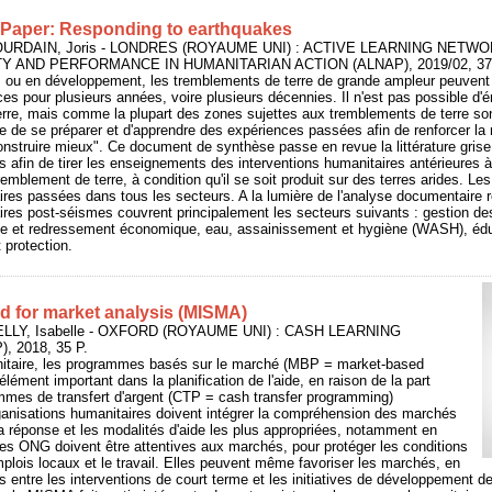
aper: Responding to earthquakes
JOURDAIN, Joris - LONDRES (ROYAUME UNI) : ACTIVE LEARNING NETW
Y AND PERFORMANCE IN HUMANITARIAN ACTION (ALNAP), 2019/02, 37
es ou en développement, les tremblements de terre de grande ampleur peuvent
s pour plusieurs années, voire plusieurs décennies. Il n'est pas possible d'é
erre, mais comme la plupart des zones sujettes aux tremblements de terre so
le de se préparer et d'apprendre des expériences passées afin de renforcer la
onstruire mieux". Ce document de synthèse passe en revue la littérature grise
es afin de tirer les enseignements des interventions humanitaires antérieures à
remblement de terre, à condition qu'il se soit produit sur des terres arides. L
ires passées dans tous les secteurs. A la lumière de l'analyse documentaire ré
ires post-séismes couvrent principalement les secteurs suivants : gestion des
 et redressement économique, eau, assainissement et hygiène (WASH), éduc
t protection.
 for market analysis (MISMA)
ELLY, Isabelle - OXFORD (ROYAUME UNI) : CASH LEARNING
 2018, 35 P.
itaire, les programmes basés sur le marché (MBP = market-based
ément important dans la planification de l'aide, en raison de la part
mmes de transfert d'argent (CTP = cash transfer programming)
rganisations humanitaires doivent intégrer la compréhension des marchés
la réponse et les modalités d'aide les plus appropriées, notamment en
Les ONG doivent être attentives aux marchés, pour protéger les conditions
plois locaux et le travail. Elles peuvent même favoriser les marchés, en
es entre les interventions de court terme et les initiatives de développement 