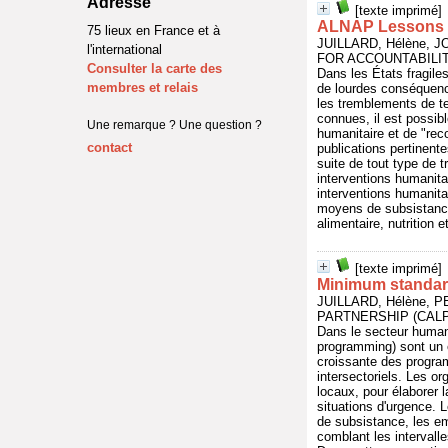
Adresse
[texte imprimé]
ALNAP Lessons P
75 lieux en France et à
JUILLARD, Hélène, 
l'international
FOR ACCOUNTABILIT
Consulter la carte des
Dans les États fragil
membres et relais
de lourdes conséquence
les tremblements de t
connues, il est possib
Une remarque ? Une question ?
humanitaire et de "rec
contact
publications pertinent
suite de tout type de t
interventions humanita
interventions humanita
moyens de subsistance
alimentaire, nutrition e
[texte imprimé]
Minimum standard
JUILLARD, Hélène, P
PARTNERSHIP (CALP),
Dans le secteur human
programming) sont un él
croissante des progra
intersectoriels. Les o
locaux, pour élaborer 
situations d'urgence. 
de subsistance, les em
comblant les intervall