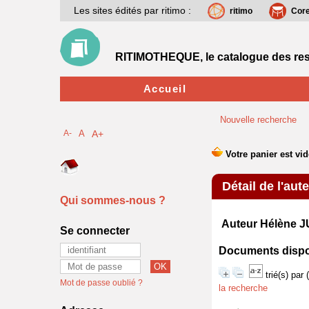
Les sites édités par ritimo :
ritimo
Cor
RITIMOTHEQUE, le catalogue des res
Accueil
Nouvelle recherche
A-
A
A+
Détail de l'aut
Qui sommes-nous ?
Auteur Hélène 
Se connecter
Documents disponi
trié(s) par
Mot de passe oublié ?
la recherche