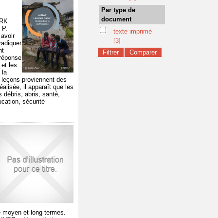
Par type de
document
ORK
 P.
texte imprimé
 avoir
[3]
radiquer
nt
 réponse
 et les
 la
es leçons proviennent des
alisée, il apparaît que les
 débris, abris, santé,
ation, sécurité
de moyen et long termes.