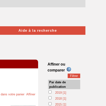
Aide à la recherche
Affiner ou
comparer
Par date de
publication
2019
[1]
t dans votre panier
Affiner
2018
[1]
2015
[1]