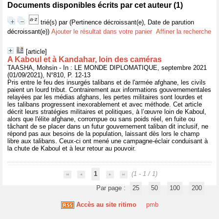
Documents disponibles écrits par cet auteur (
1
)
trié(s) par
(Pertinence décroissant(e), Date de parution
décroissant(e))
Ajouter le résultat dans votre panier
Affiner la recherche
[article]
A Kaboul et à Kandahar, loin des caméras
TAASHA, Mohsin - In : LE MONDE DIPLOMATIQUE, septembre 2021
(01/09/2021), N°810, P. 12-13
Pris entre le feu des insurgés talibans et de l'armée afghane, les civils
paient un lourd tribut. Contrairement aux informations gouvernementales
relayées par les médias afghans, les pertes militaires sont lourdes et
les talibans progressent inexorablement et avec méthode. Cet article
décrit leurs stratégies militaires et politiques, à l’œuvre loin de Kaboul,
alors que l'élite afghane, corrompue ou sans poids réel, en fuite ou
tâchant de se placer dans un futur gouvernement taliban dit inclusif, ne
répond pas aux besoins de la population, laissant dès lors le champ
libre aux talibans. Ceux-ci ont mené une campagne-éclair conduisant à
la chute de Kaboul et à leur retour au pouvoir.
1
(1 - 1 / 1)
Par page :
25
50
100
200
Accès au site ritimo
pmb