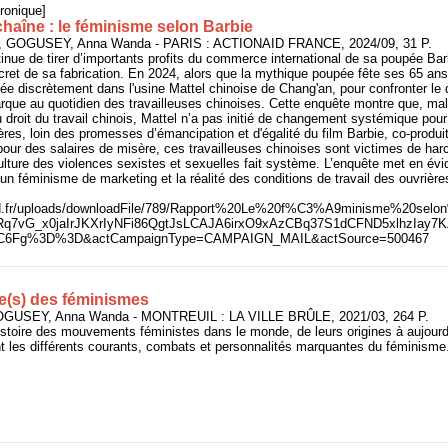
ronique]
 chaîne : le féminisme selon Barbie
GOGUSEY, Anna Wanda - PARIS : ACTIONAID FRANCE, 2024/09, 31 P.
inue de tirer d’importants profits du commerce international de sa poupée Ba
ecret de sa fabrication. En 2024, alors que la mythique poupée fête ses 65 ans
née discrètement dans l'usine Mattel chinoise de Chang'an, pour confronter le 
que au quotidien des travailleuses chinoises. Cette enquête montre que, malg
 droit du travail chinois, Mattel n’a pas initié de changement systémique pour
ières, loin des promesses d’émancipation et d'égalité du film Barbie, co-produi
 pour des salaires de misère, ces travailleuses chinoises sont victimes de ha
lture des violences sexistes et sexuelles fait système. L’enquête met en évi
’un féminisme de marketing et la réalité des conditions de travail des ouvrièr
naid.fr/uploads/downloadFile/789/Rapport%20Le%20f%C3%A9minisme%20sel
q7vG_x0jaIrJKXrIyNFi86QgtJsLCAJA6irxO9xAzCBq37S1dCFND5xlhzIay7
ttC6Fg%3D%3D&actCampaignType=CAMPAIGN_MAIL&actSource=500467
re(s) des féminismes
GUSEY, Anna Wanda - MONTREUIL : LA VILLE BRÛLE, 2021/03, 264 P.
'histoire des mouvements féministes dans le monde, de leurs origines à aujourd
t les différents courants, combats et personnalités marquantes du féminisme