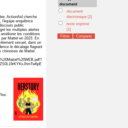
document
document
rbie, ActionAid cherche
électronique
[1]
, l'équipe enquêtrice
texte imprimé
discours public
[1]
ré les multiples alertes
 améliorer les conditions
t par Mattel en 2023. En
rcèlement sexuel, dans un
dence le décalage flagrant
es chinoises de Mattel.
on%20Mattel%20WEB.pdf?
KZS0L19rKYKxJhrnTw6pE
'hui.
.