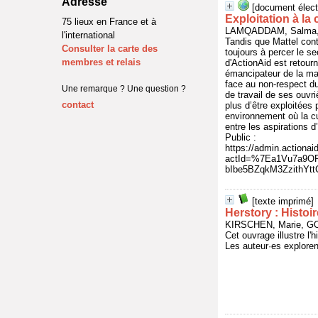
Adresse
[document élect
Exploitation à la
75 lieux en France et à
LAMQADDAM, Salma, 
l'international
Tandis que Mattel cont
Consulter la carte des
toujours à percer le s
membres et relais
d'ActionAid est retour
émancipateur de la mar
face au non-respect du
Une remarque ? Une question ?
de travail de ses ouvr
contact
plus d’être exploitées
environnement où la cu
entre les aspirations d
Public :
https://admin.actio
actId=%7Ea1Vu7a9OR
bIbe5BZqkM3ZzithY
[texte imprimé]
Herstory : Histoi
KIRSCHEN, Marie, GO
Cet ouvrage illustre l
Les auteur·es exploren