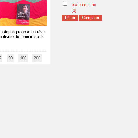
texte imprimé
[1]
a Mustapha propose un rêve
nalisme, le féminin sur le
5
50
100
200