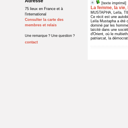
Adresse
[texte imprimé]
La femme, la vie, l
75 lieux en France et à
MUSTAPHA, Leïla, TIL
l'international
Ce récit est une autob
Consulter la carte des
Leïla Mustapha a été c
membres et relais
dominé par les hommes
laïcité dans une sociét
d'Orient, où le multiet
Une remarque ? Une question ?
patriarcat, la démocrat
contact