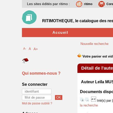
Les sites édités par ritimo :
ritimo
Cor
RITIMOTHEQUE, le catalogue des res
Accueil
Nouvelle recherche
A-
A
A+
Détail de l'aut
Qui sommes-nous ?
Auteur Leïla M
Se connecter
Documents disponi
trié(s) par
Mot de passe oublié ?
la recherche