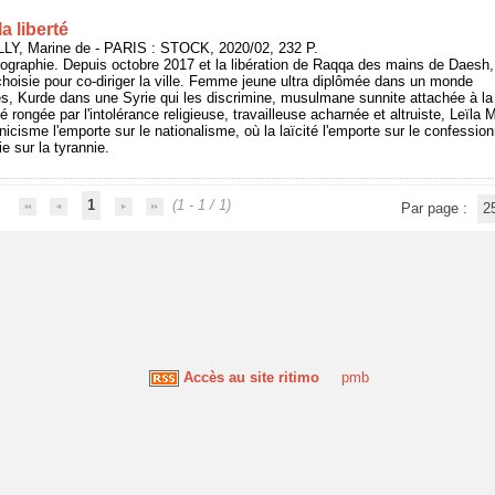
a liberté
LY, Marine de - PARIS : STOCK, 2020/02, 232 P.
iographie. Depuis octobre 2017 et la libération de Raqqa des mains de Daesh,
hoisie pour co-diriger la ville. Femme jeune ultra diplômée dans un monde
, Kurde dans une Syrie qui les discrimine, musulmane sunnite attachée à la
é rongée par l'intolérance religieuse, travailleuse acharnée et altruiste, Leïl
hnicisme l'emporte sur le nationalisme, où la laïcité l'emporte sur le confession
ie sur la tyrannie.
1
(1 - 1 / 1)
Par page :
2
Accès au site ritimo
pmb