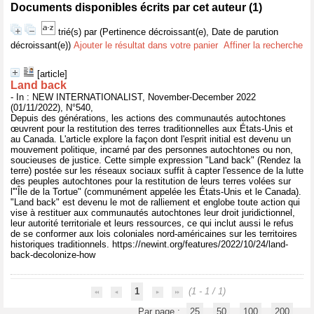
Documents disponibles écrits par cet auteur (
1
)
trié(s) par
(Pertinence décroissant(e), Date de parution
décroissant(e))
Ajouter le résultat dans votre panier
Affiner la recherche
[article]
Land back
- In : NEW INTERNATIONALIST, November-December 2022
(01/11/2022), N°540,
Depuis des générations, les actions des communautés autochtones
œuvrent pour la restitution des terres traditionnelles aux États-Unis et
au Canada. L'article explore la façon dont l'esprit initial est devenu un
mouvement politique, incarné par des personnes autochtones ou non,
soucieuses de justice. Cette simple expression "Land back" (Rendez la
terre) postée sur les réseaux sociaux suffit à capter l'essence de la lutte
des peuples autochtones pour la restitution de leurs terres volées sur
l'"Île de la Tortue" (communément appelée les États-Unis et le Canada).
"Land back" est devenu le mot de ralliement et englobe toute action qui
vise à restituer aux communautés autochtones leur droit juridictionnel,
leur autorité territoriale et leurs ressources, ce qui inclut aussi le refus
de se conformer aux lois coloniales nord-américaines sur les territoires
historiques traditionnels. https://newint.org/features/2022/10/24/land-
back-decolonize-how
1
(1 - 1 / 1)
Par page :
25
50
100
200