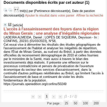
Documents disponibles écrits par cet auteur (
1
)
trié(s) par
(Pertinence décroissant(e), Date de parution
décroissant(e))
Ajouter le résultat dans votre panier
Affiner la recherche
[article]
L’accès à l'assainissement des foyers dans la région
du Minas Gerais : une analyse d’inégalités régionales
LADEIRA ALMEIDA, Daniel ; LOPES DE SIQUEIRA, Deyvison - In :
CONFINS, 2023/1 (01/03/2023), N°58,
Cet essai vise à démontrer les résultats des études géographiques de
l'assainissement de l'habitat et analyser les inégalités de répartition,
dans l'État de Minas Gerais, au sud-est du Brésil, à partir des données
officielles du recensement démographique de 2010 et celles fournies
par le ministère de la Santé, mais aussi à travers le bilan des
investissements déjà réalisés. Il présente une réflexion sur le
processus contradictoire et pervers de privatisation de l'ouverture
économique du secteur des services d'assainissement, dans la
continuité d'autres politiques néolibérales au Brésil, qui limitent l'accès à
l'assainissement de base et continuent de violer les droits
fondamentaux de la population.
https://journals.openedition.org/confins/50249
1
(1 - 1 / 1)
Par page :
25
50
100
200