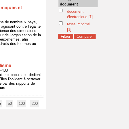
document
omiques et
document
électronique
[1]
ans de nombreux pays,
texte imprimé
agissant contre l’égalité
[1]
science des dimensions
r de l’organisation de la
r eux-mêmes, afin
es-droits-des-femmes-au-
alisme
5-400
lieux populaires dédient
les l'obligent à octroyer
né par des rapports de
urs.
5
50
100
200