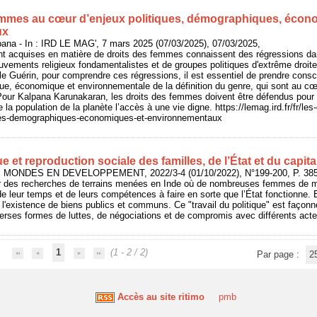
emmes au cœur d’enjeux politiques, démographiques, écon
ux
 - In : IRD LE MAG', 7 mars 2025 (07/03/2025), 07/03/2025,
t acquises en matière de droits des femmes connaissent des régressions d
uvements religieux fondamentalistes et de groupes politiques d'extrême droite 
le Guérin, pour comprendre ces régressions, il est essentiel de prendre con
ue, économique et environnementale de la définition du genre, qui sont au cœu
 Pour Kalpana Karunakaran, les droits des femmes doivent être défendus pou
e la population de la planète l’accès à une vie digne. https://lemag.ird.fr/fr/l
ques-demographiques-economiques-et-environnementaux
ue et reproduction sociale des familles, de l’État et du capit
n : MONDES EN DEVELOPPEMENT, 2022/3-4 (01/10/2022), N°199-200, P. 38
sur des recherches de terrains menées en Inde où de nombreuses femmes de mi
e leur temps et de leurs compétences à faire en sorte que l’État fonctionne. El
r l'existence de biens publics et communs. Ce "travail du politique" est façon
verses formes de luttes, de négociations et de compromis avec différents acte
1
(1 - 2 / 2)
Par page :
2
Accès au site ritimo
pmb