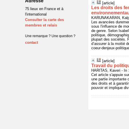
Adresse
[article]
Les droits des f
75 lieux en France et à
environnementa
l'international
KARUNAKARAN, Kalpana
Consulter la carte des
Les avancées duremen
membres et relais
sous l'influence de mo
de genre. Selon Isabel
politique, démographiq
Une remarque ? Une question ?
plupart des sociétés.
contact
d’assurer à la moitié d
coeur-denjeux-politi
[article]
Travail du politiq
HARITAS, Kaveri - I
Cet article s'appuie 
une partie importante d
des droits et à garanti
pouvoir et implique di