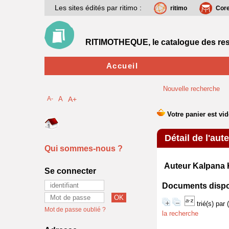
Les sites édités par ritimo :
ritimo
Cor
RITIMOTHEQUE, le catalogue des res
Accueil
Nouvelle recherche
A-
A
A+
Détail de l'aut
Qui sommes-nous ?
Auteur Kalpa
Se connecter
Documents disponi
trié(s) par
Mot de passe oublié ?
la recherche