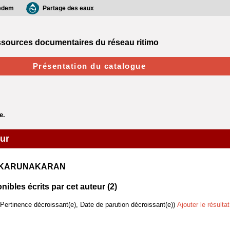
edem
Partage des eaux
sources documentaires du réseau ritimo
Présentation du catalogue
eur
na KARUNAKARAN
bles écrits par cet auteur (
2
)
(Pertinence décroissant(e), Date de parution décroissant(e))
Ajouter le résulta