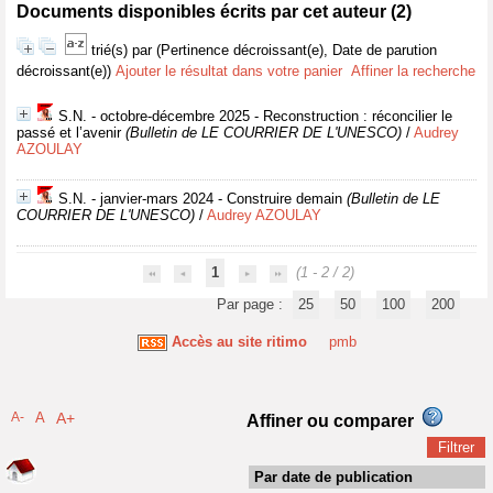
Documents disponibles écrits par cet auteur (
2
)
trié(s) par
(Pertinence décroissant(e), Date de parution
décroissant(e))
Ajouter le résultat dans votre panier
Affiner la recherche
S.N. - octobre-décembre 2025 - Reconstruction : réconcilier le
passé et l’avenir
(Bulletin de LE COURRIER DE L'UNESCO)
/
Audrey
AZOULAY
S.N. - janvier-mars 2024 - Construire demain
(Bulletin de LE
COURRIER DE L'UNESCO)
/
Audrey AZOULAY
1
(1 - 2 / 2)
Par page :
25
50
100
200
Accès au site ritimo
pmb
A-
A
A+
Affiner ou comparer
Par date de publication