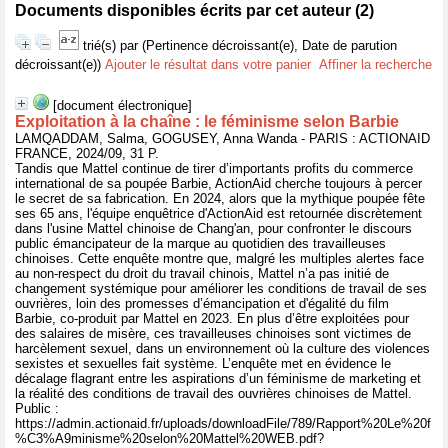
Documents disponibles écrits par cet auteur (
2
)
trié(s) par
(Pertinence décroissant(e), Date de parution
décroissant(e))
Ajouter le résultat dans votre panier
Affiner la recherche
[document électronique]
Exploitation à la chaîne : le féminisme selon Barbie
LAMQADDAM, Salma, GOGUSEY, Anna Wanda - PARIS : ACTIONAID
FRANCE, 2024/09, 31 P.
Tandis que Mattel continue de tirer d’importants profits du commerce
international de sa poupée Barbie, ActionAid cherche toujours à percer
le secret de sa fabrication. En 2024, alors que la mythique poupée fête
ses 65 ans, l'équipe enquêtrice d'ActionAid est retournée discrètement
dans l'usine Mattel chinoise de Chang'an, pour confronter le discours
public émancipateur de la marque au quotidien des travailleuses
chinoises. Cette enquête montre que, malgré les multiples alertes face
au non-respect du droit du travail chinois, Mattel n’a pas initié de
changement systémique pour améliorer les conditions de travail de ses
ouvrières, loin des promesses d’émancipation et d'égalité du film
Barbie, co-produit par Mattel en 2023. En plus d’être exploitées pour
des salaires de misère, ces travailleuses chinoises sont victimes de
harcèlement sexuel, dans un environnement où la culture des violences
sexistes et sexuelles fait système. L’enquête met en évidence le
décalage flagrant entre les aspirations d’un féminisme de marketing et
la réalité des conditions de travail des ouvrières chinoises de Mattel.
Public :
https://admin.actionaid.fr/uploads/downloadFile/789/Rapport%20Le%20f
%C3%A9minisme%20selon%20Mattel%20WEB.pdf?