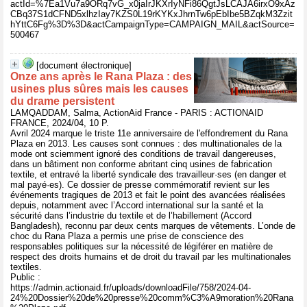
actId=%7Ea1Vu7a9ORq7vG_x0jaIrJKXrIyNFi86QgtJsLCAJA6irxO9xAz
CBq37S1dCFND5xlhzIay7KZS0L19rKYKxJhrnTw6pEbIbe5BZqkM3Zzit
hYttC6Fg%3D%3D&actCampaignType=CAMPAIGN_MAIL&actSource=
500467
[document électronique]
Onze ans après le Rana Plaza : des
usines plus sûres mais les causes
du drame persistent
LAMQADDAM, Salma, ActionAid France - PARIS : ACTIONAID
FRANCE, 2024/04, 10 P.
Avril 2024 marque le triste 11e anniversaire de l'effondrement du Rana
Plaza en 2013. Les causes sont connues : des multinationales de la
mode ont sciemment ignoré des conditions de travail dangereuses,
dans un bâtiment non conforme abritant cinq usines de fabrication
textile, et entravé la liberté syndicale des travailleur·ses (en danger et
mal payé·es). Ce dossier de presse commémoratif revient sur les
événements tragiques de 2013 et fait le point des avancées réalisées
depuis, notamment avec l’Accord international sur la santé et la
sécurité dans l’industrie du textile et de l’habillement (Accord
Bangladesh), reconnu par deux cents marques de vêtements. L’onde de
choc du Rana Plaza a permis une prise de conscience des
responsables politiques sur la nécessité de légiférer en matière de
respect des droits humains et de droit du travail par les multinationales
textiles.
Public :
https://admin.actionaid.fr/uploads/downloadFile/758/2024-04-
24%20Dossier%20de%20presse%20comm%C3%A9moration%20Rana