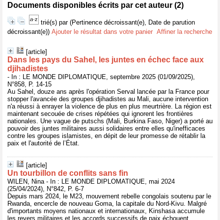
Documents disponibles écrits par cet auteur (
2
)
trié(s) par
(Pertinence décroissant(e), Date de parution
décroissant(e))
Ajouter le résultat dans votre panier
Affiner la recherche
[article]
Dans les pays du Sahel, les juntes en échec face aux
djihadistes
- In : LE MONDE DIPLOMATIQUE, septembre 2025 (01/09/2025),
N°858, P. 14-15
Au Sahel, douze ans après l'opération Serval lancée par la France pour
stopper l'avancée des groupes djihadistes au Mali, aucune intervention
n'a réussi à enrayer la violence de plus en plus meurtrière. La région est
maintenant secouée de crises répétées qui ignorent les frontières
nationales. Une vague de putschs (Mali, Burkina Faso, Niger) a porté au
pouvoir des juntes militaires aussi solidaires entre elles qu'inefficaces
contre les groupes islamistes, en dépit de leur promesse de rétablir la
paix et l'autorité de l’État.
[article]
Un tourbillon de conflits sans fin
WILEN, Nina - In : LE MONDE DIPLOMATIQUE, mai 2024
(25/04/2024), N°842, P. 6-7
Depuis mars 2024, le M23, mouvement rebelle congolais soutenu par le
Rwanda, encercle de nouveau Goma, la capitale du Nord-Kivu. Malgré
d'importants moyens nationaux et internationaux, Kinshasa accumule
les revers militaires et les accords successifs de paix échouent