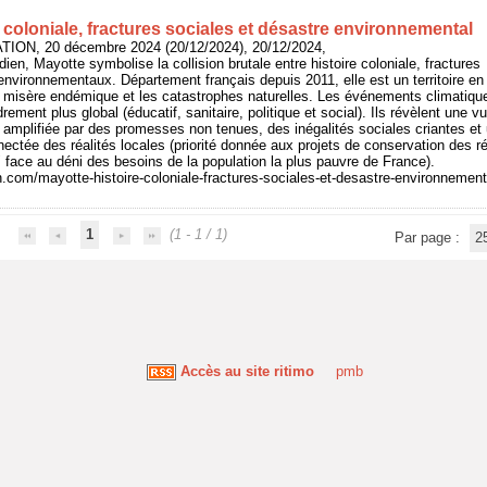
e coloniale, fractures sociales et désastre environnemental
ION, 20 décembre 2024 (20/12/2024), 20/12/2024,
ndien, Mayotte symbolise la collision brutale entre histoire coloniale, fractures
environnementaux. Département français depuis 2011, elle est un territoire en
a misère endémique et les catastrophes naturelles. Les événements climatiqu
drement plus global (éducatif, sanitaire, politique et social). Ils révèlent une 
amplifiée par des promesses non tenues, des inégalités sociales criantes et
ctée des réalités locales (priorité donnée aux projets de conservation des réc
" face au déni des besoins de la population la plus pauvre de France).
n.com/mayotte-histoire-coloniale-fractures-sociales-et-desastre-environnemen
1
(1 - 1 / 1)
Par page :
2
Accès au site ritimo
pmb