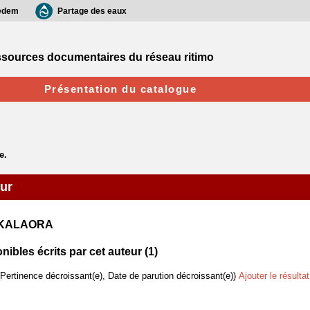
edem
Partage des eaux
sources documentaires du réseau ritimo
Présentation du catalogue
eur
d KALAORA
bles écrits par cet auteur (
1
)
(Pertinence décroissant(e), Date de parution décroissant(e))
Ajouter le résulta