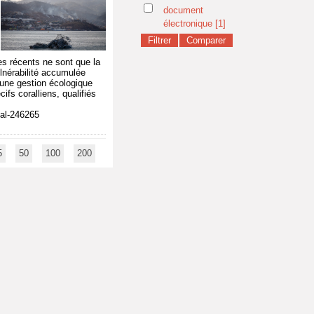
document
électronique
[1]
es récents ne sont que la
vulnérabilité accumulée
 une gestion écologique
ifs coralliens, qualifiés
tal-246265
5
50
100
200