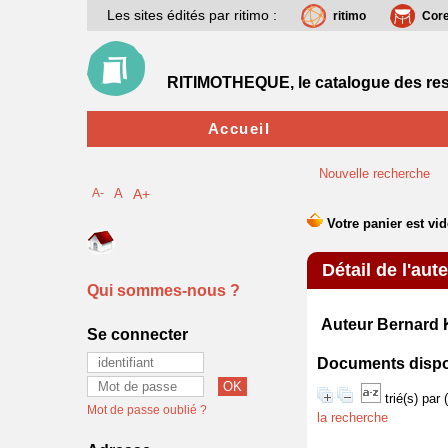
Les sites édités par ritimo :
ritimo
Cor
RITIMOTHEQUE, le catalogue des res
Accueil
Nouvelle recherche
A-
A
A+
Détail de l'aut
Qui sommes-nous ?
Auteur Bernar
Se connecter
Documents disponi
trié(s) par
Mot de passe oublié ?
la recherche