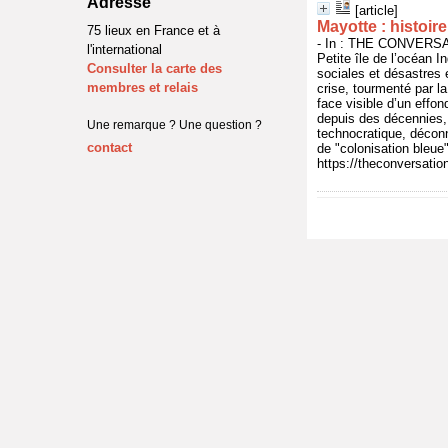
Adresse
[article]
Mayotte : histoir
75 lieux en France et à
- In : THE CONVERSAT
l'international
Petite île de l’océan I
Consulter la carte des
sociales et désastres 
membres et relais
crise, tourmenté par l
face visible d’un effon
depuis des décennies, 
Une remarque ? Une question ?
technocratique, déconne
contact
de "colonisation bleue
https://theconversatio