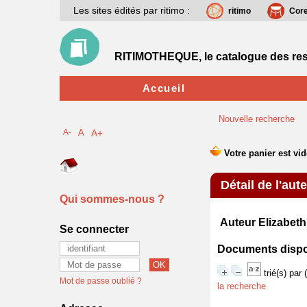
Les sites édités par ritimo :
ritimo
Cor
RITIMOTHEQUE, le catalogue des res
Accueil
Nouvelle recherche
A-
A
A+
Détail de l'aut
Qui sommes-nous ?
Auteur Elizabet
Se connecter
Documents disponi
trié(s) par
Mot de passe oublié ?
la recherche