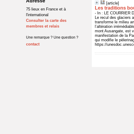
Adresse
[article]
Les traditions b
75 lieux en France et à
- In : LE COURRIER D
l'international
Le recul des glaciers 
Consulter la carte des
transforme le milieu a
membres et relais
l’altération irrémédia
mont Ausangate, est v
manifestation de la Pa
Une remarque ? Une question ?
qui modifie le pèlerin
contact
https://unesdoc.unesc