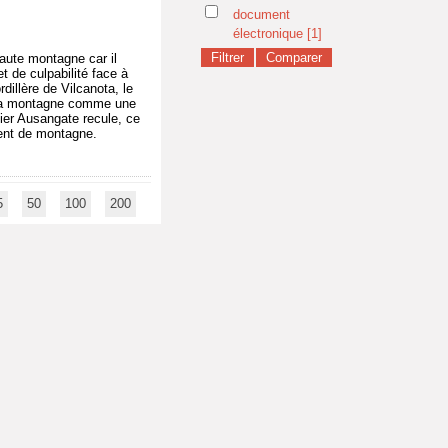
document
électronique
[1]
haute montagne car il
t de culpabilité face à
dillère de Vilcanota, le
e la montagne comme une
cier Ausangate recule, ce
ment de montagne.
5
50
100
200