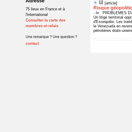
Adresse
[article]
Risque géopoliti
75 lieux en France et à
- In : PROBLEMES D'A
l'international
Un litige territorial o
Consulter la carte des
d'Essequibo. Les trait
membres et relais
le Venezuela en reven
pétrolières états-unien
Une remarque ? Une question ?
contact