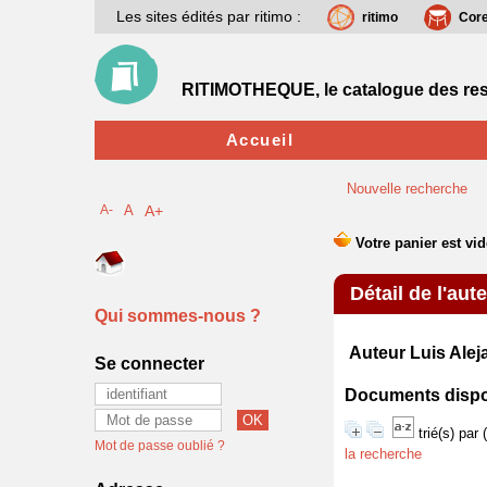
Les sites édités par ritimo :
ritimo
Cor
RITIMOTHEQUE, le catalogue des res
Accueil
Nouvelle recherche
A-
A
A+
Détail de l'aut
Qui sommes-nous ?
Auteur Luis Ale
Se connecter
Documents disponi
trié(s) par
Mot de passe oublié ?
la recherche