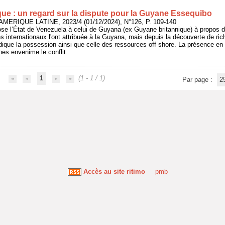
que : un regard sur la dispute pour la Guyane Essequibo
MERIQUE LATINE, 2023/4 (01/12/2024), N°126, P. 109-140
ppose l’État de Venezuela à celui de Guyana (ex Guyane britannique) à propos de
és internationaux l'ont attribuée à la Guyana, mais depuis la découverte de ric
dique la possession ainsi que celle des ressources off shore. La présence 
nes envenime le conflit.
1
(1 - 1 / 1)
Par page :
2
Accès au site ritimo
pmb