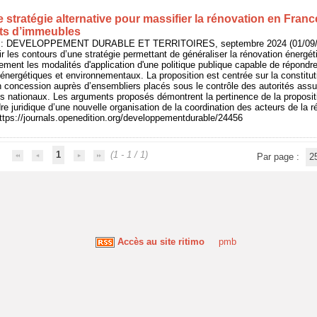
 stratégie alternative pour massifier la rénovation en France
ts d’immeubles
In : DEVELOPPEMENT DURABLE ET TERRITOIRES, septembre 2024 (01/09/2
nir les contours d’une stratégie permettant de généraliser la rénovation énerg
lement les modalités d'application d'une politique publique capable de répon
x énergétiques et environnementaux. La proposition est centrée sur la constitut
n concession auprès d’ensembliers placés sous le contrôle des autorités assu
s nationaux. Les arguments proposés démontrent la pertinence de la proposit
re juridique d’une nouvelle organisation de la coordination des acteurs de la 
https://journals.openedition.org/developpementdurable/24456
1
(1 - 1 / 1)
Par page :
2
Accès au site ritimo
pmb