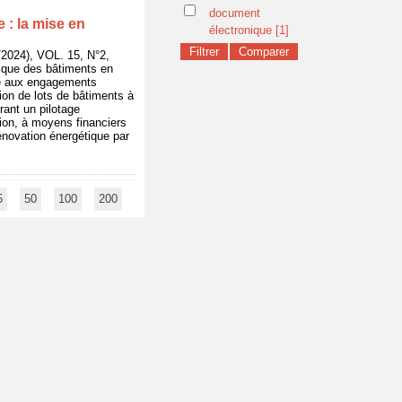
document
 : la mise en
électronique
[1]
024), VOL. 15, N°2,
étique des bâtiments en
dre aux engagements
ion de lots de bâtiments à
rant un pilotage
ion, à moyens financiers
rénovation énergétique par
5
50
100
200