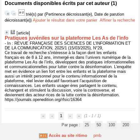
Documents disponibles écrits par cet auteur (
1
)
trié(s) par
(Pertinence décroissant(e), Date de parution
décroissant(e))
Ajouter le résultat dans votre panier
Affiner la recherche
[article]
Pratiques juvéniles sur la plateforme Les As de l’info
- In : REVUE FRANÇAISE DES SCIENCES DE L'INFORMATION ET
DE LA COMMUNICATION, 2025/1 (15/03/2025), N°29,
Ce travail de recherche s'intéresse à la façon dont les enfants
français·es de 8 à 12 ans, immergé·es dans l’univers numérique de la
plateforme Les As de l’info, développent des pratiques informationnelles
et communicationnelles pour lutter contre la désinformation. L'enquête
met en évidence un lien fort entre les enfants et la plateforme mais
aussi un intérêt personnel pour le contenu informationnel de la
plateforme, réel levier éducatif favorisant l’acquisition de
connaissances. Les enfants usager·ères partagent le contenu,
échangent et stimulent la discussion, voire la controverse, et
deviennent des acteur·rices de la lutte contre la désinformation.
https://journals.openedition.org/rfsic/16364
1
(1 - 1 / 1)
Par page :
25
50
100
200
Accès au site ritimo
pmb