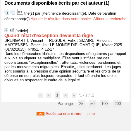
Documents disponibles écrits par cet auteur (
1
)
trié(s) par
(Pertinence décroissant(e), Date de parution
décroissant(e))
Ajouter le résultat dans votre panier
Affiner la recherche
[article]
Quand l'état d'exception devient la règle
BRENGARTH, Vincent ; TREGUER, Félix ; SIZAIRE, Vincent ;
MARTENSEN, Peter - In : LE MONDE DIPLOMATIQUE, février 2025
(01/02/2025), N°851, P. 12-17
Dans les démocraties libérales, les dispositions dérogatoires par rapport
aux lois en vigueur se multiplient. Elles sont justifiées par des
circonstances "exceptionnelles" : attentats, violences, pandémies et
par les mouvements migratoires. Ensuite,, elles perdurent. Les juges
sont soumis à la pression d'une opinion sécuritaire et les droits de la
défense ne sont plus toujours respectés. Il faut défendre les droits
civiques en respectant le cadre de la légalité.
1
(1 - 1 / 1)
Par page :
25
50
100
200
Accès au site ritimo
pmb