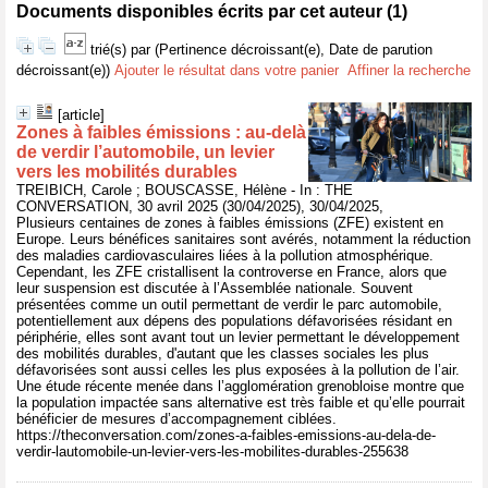
Documents disponibles écrits par cet auteur (
1
)
trié(s) par
(Pertinence décroissant(e), Date de parution
décroissant(e))
Ajouter le résultat dans votre panier
Affiner la recherche
[article]
Zones à faibles émissions : au-delà
de verdir l’automobile, un levier
vers les mobilités durables
TREIBICH, Carole ; BOUSCASSE, Hélène - In : THE
CONVERSATION, 30 avril 2025 (30/04/2025), 30/04/2025,
Plusieurs centaines de zones à faibles émissions (ZFE) existent en
Europe. Leurs bénéfices sanitaires sont avérés, notamment la réduction
des maladies cardiovasculaires liées à la pollution atmosphérique.
Cependant, les ZFE cristallisent la controverse en France, alors que
leur suspension est discutée à l’Assemblée nationale. Souvent
présentées comme un outil permettant de verdir le parc automobile,
potentiellement aux dépens des populations défavorisées résidant en
périphérie, elles sont avant tout un levier permettant le développement
des mobilités durables, d'autant que les classes sociales les plus
défavorisées sont aussi celles les plus exposées à la pollution de l’air.
Une étude récente menée dans l’agglomération grenobloise montre que
la population impactée sans alternative est très faible et qu’elle pourrait
bénéficier de mesures d’accompagnement ciblées.
https://theconversation.com/zones-a-faibles-emissions-au-dela-de-
verdir-lautomobile-un-levier-vers-les-mobilites-durables-255638