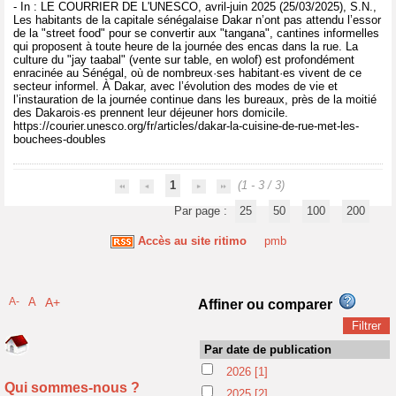
- In : LE COURRIER DE L'UNESCO, avril-juin 2025 (25/03/2025), S.N.,
Les habitants de la capitale sénégalaise Dakar n’ont pas attendu l’essor
de la "street food" pour se convertir aux "tangana", cantines informelles
qui proposent à toute heure de la journée des encas dans la rue. La
culture du "jay taabal" (vente sur table, en wolof) est profondément
enracinée au Sénégal, où de nombreux·ses habitant·es vivent de ce
secteur informel. À Dakar, avec l’évolution des modes de vie et
l’instauration de la journée continue dans les bureaux, près de la moitié
des Dakarois·es prennent leur déjeuner hors domicile.
https://courier.unesco.org/fr/articles/dakar-la-cuisine-de-rue-met-les-
bouchees-doubles
1
(1 - 3 / 3)
Par page :
25
50
100
200
Accès au site ritimo
pmb
A-
A
A+
Affiner ou comparer
Par date de publication
2026
[1]
Qui sommes-nous ?
2025
[2]