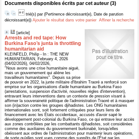
Documents disponibles écrits par cet auteur (
3
)
trié(s) par
(Pertinence décroissant(e), Date de parution
décroissant(e))
Ajouter le résultat dans votre panier
Affiner la recherche
[article]
Arrests and red tape: How
Burkina Faso’s junta is throttling
humanitarian aid
KLEINFELD, Philip - In : THE NEW
HUMANITARIAN, February 4, 2026
(04/02/2026), 04/02/2026,
"Nous avons une crise humanitaire aiguë,
mais un gouvernement qui aliène les
travailleurs humanitaires". Depuis sa prise
de pouvoir en 2022, la junte militaire d'Ibrahim Traoré a renforcé son
emprise sur les organisations d'aide humanitaire au Burkina Faso
(arrestations, suspension d'activité, nouvelles règles d'intervention),
entravant leurs interventions dans un contexte de pression visant à
affirmer la souveraineté politique de l'administration Traoré et à masquer
son (in)action contre les groupes djihadistes. Les ONG humanitaires
internationales sont, soit fortement critiquées pour leurs liens de
financement avec les États occidentaux, accusés d'avoir sapé le
développement post-colonial du Burkina Faso, ce qui entrave leur accès
aux zones contrôlées par les combattants djihadistes, soit considérées
comme des auxiliaires du gouvernement burkinabè, lorsqu'elles
obéissent aux ordres de l'administration pour maintenir leurs opérations,
de sorte qu'elles sont vues comme des suppôts de l'État par les