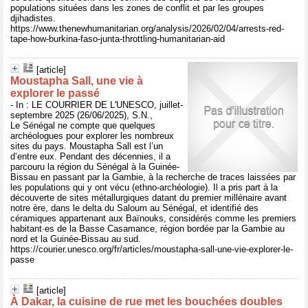
populations situées dans les zones de conflit et par les groupes
djihadistes.
https://www.thenewhumanitarian.org/analysis/2026/02/04/arrests-red-
tape-how-burkina-faso-junta-throttling-humanitarian-aid
[article]
Moustapha Sall, une vie à
explorer le passé
- In : LE COURRIER DE L'UNESCO, juillet-
septembre 2025 (26/06/2025), S.N.,
Le Sénégal ne compte que quelques
archéologues pour explorer les nombreux
sites du pays. Moustapha Sall est l’un
d’entre eux. Pendant des décennies, il a
parcouru la région du Sénégal à la Guinée-
Bissau en passant par la Gambie, à la recherche de traces laissées par
les populations qui y ont vécu (ethno-archéologie). Il a pris part à la
découverte de sites métallurgiques datant du premier millénaire avant
notre ère, dans le delta du Saloum au Sénégal, et identifié des
céramiques appartenant aux Baïnouks, considérés comme les premiers
habitant·es de la Basse Casamance, région bordée par la Gambie au
nord et la Guinée-Bissau au sud.
https://courier.unesco.org/fr/articles/moustapha-sall-une-vie-explorer-le-
passe
[article]
À Dakar, la cuisine de rue met les bouchées doubles