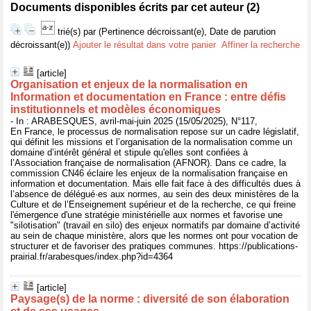
Documents disponibles écrits par cet auteur (
2
)
trié(s) par
(Pertinence décroissant(e), Date de parution
décroissant(e))
Ajouter le résultat dans votre panier
Affiner la recherche
[article]
Organisation et enjeux de la normalisation en
Information et documentation en France : entre défis
institutionnels et modèles économiques
- In : ARABESQUES, avril-mai-juin 2025 (15/05/2025), N°117,
En France, le processus de normalisation repose sur un cadre législatif,
qui définit les missions et l’organisation de la normalisation comme un
domaine d’intérêt général et stipule qu'elles sont confiées à
l’Association française de normalisation (AFNOR). Dans ce cadre, la
commission CN46 éclaire les enjeux de la normalisation française en
information et documentation. Mais elle fait face à des difficultés dues à
l’absence de délégué·es aux normes, au sein des deux ministères de la
Culture et de l’Enseignement supérieur et de la recherche, ce qui freine
l'émergence d'une stratégie ministérielle aux normes et favorise une
"silotisation" (travail en silo) des enjeux normatifs par domaine d’activité
au sein de chaque ministère, alors que les normes ont pour vocation de
structurer et de favoriser des pratiques communes. https://publications-
prairial.fr/arabesques/index.php?id=4364
[article]
Paysage(s) de la norme : diversité de son élaboration