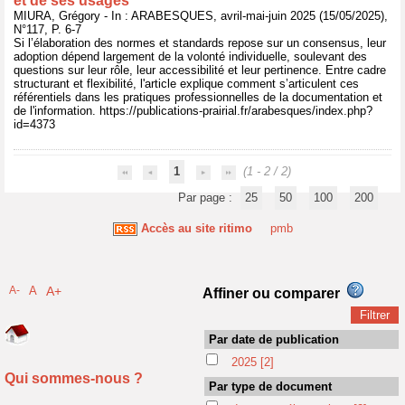
et de ses usages
MIURA, Grégory - In : ARABESQUES, avril-mai-juin 2025 (15/05/2025),
N°117, P. 6-7
Si l’élaboration des normes et standards repose sur un consensus, leur
adoption dépend largement de la volonté individuelle, soulevant des
questions sur leur rôle, leur accessibilité et leur pertinence. Entre cadre
structurant et flexibilité, l'article explique comment s’articulent ces
référentiels dans les pratiques professionnelles de la documentation et
de l'information. https://publications-prairial.fr/arabesques/index.php?
id=4373
1
(1 - 2 / 2)
Par page :
25
50
100
200
Accès au site ritimo
pmb
A-
A
A+
Affiner ou comparer
Par date de publication
2025
[2]
Qui sommes-nous ?
Par type de document