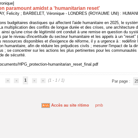
ronique]
on paramount amidst a ‘humanitarian reset'
Y, Felicity ; BARBELET, Véronique - LONDRES (ROYAUME UNI) : HUM
ions budgétaires drastiques qui affectent l'aide humanitaire en 2025, le systèm
La multiplication des conflits de longue durée et des crises, une architecture d
ainsi qu'une crise de légitimité ont conduit à une remise en question du syst
 par le niveau d'incertitude du secteur humanitaire et les appels à un "reset" 
ressources disponibles et d'exigence de réforme, il y a urgence à : redéfinir le
on humanitaire, afin de réduire les préjudices civils ; mesurer l'impact de la 
bus ; se concentrer sur les actions les plus pertinentes pour les communautés b
de de sécurité.
/documents/HPG_protection-humanitarian_reset_final.pdf
1
(1 - 1 / 1)
Par page :
2
Accès au site ritimo
pmb