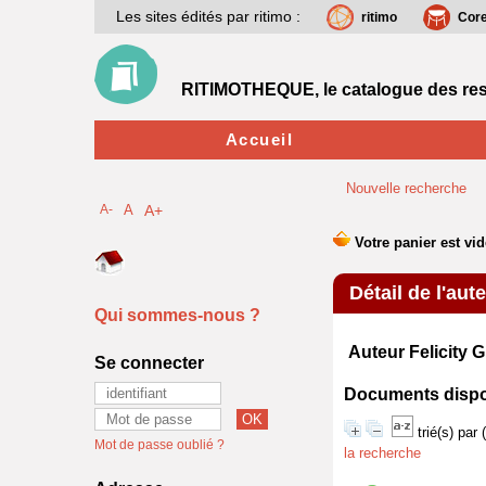
Les sites édités par ritimo :
ritimo
Cor
RITIMOTHEQUE, le catalogue des res
Accueil
Nouvelle recherche
A-
A
A+
Détail de l'aut
Qui sommes-nous ?
Auteur Felicity
Se connecter
Documents disponi
trié(s) par
Mot de passe oublié ?
la recherche