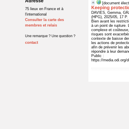
Adresse
[document élect
Keeping protecti
75 lieux en France et à
DAVIES, Gemma, GRA
l'international
(HPG), 2025/05, 17 P.
Consulter la carte des
Bien avant les restrict
membres et relais
à un point de rupture. 
complexe et coûteuse, 
risques sont exacerbés
Une remarque ? Une question ?
contexte de baisse des 
contact
les actions de protecti
afin de prévenir les a
répondre à leur deman
Public :
https://media.odi.org