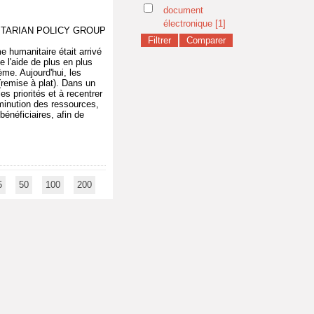
document
électronique
[1]
ANITARIAN POLICY GROUP
e humanitaire était arrivé
e l'aide de plus en plus
ème. Aujourd'hui, les
(remise à plat). Dans un
s priorités et à recentrer
diminution des ressources,
énéficiaires, afin de
5
50
100
200