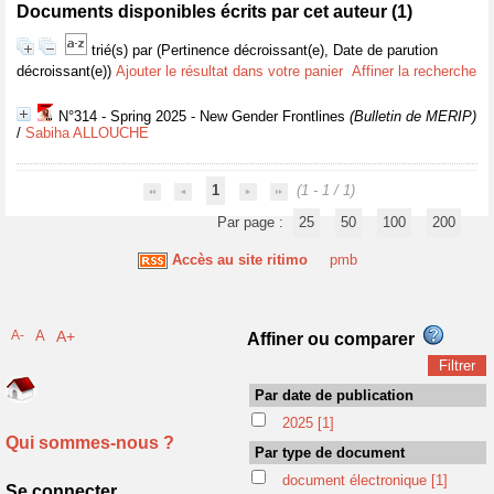
Documents disponibles écrits par cet auteur (
1
)
trié(s) par
(Pertinence décroissant(e), Date de parution
décroissant(e))
Ajouter le résultat dans votre panier
Affiner la recherche
N°314 - Spring 2025 - New Gender Frontlines
(Bulletin de MERIP)
/
Sabiha ALLOUCHE
1
(1 - 1 / 1)
Par page :
25
50
100
200
Accès au site ritimo
pmb
A-
A
A+
Affiner ou comparer
Par date de publication
2025
[1]
Qui sommes-nous ?
Par type de document
document électronique
[1]
Se connecter