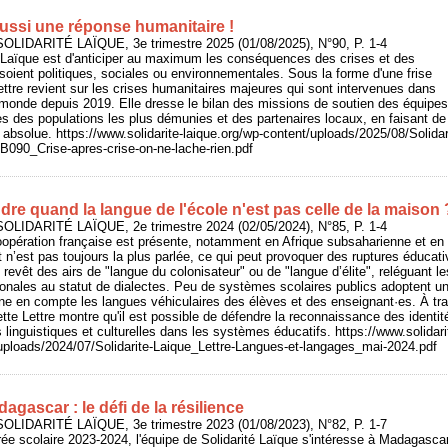
aussi une réponse humanitaire !
SOLIDARITÉ LAÏQUE, 3e trimestre 2025 (01/08/2025), N°90, P. 1-4
té Laïque est d'anticiper au maximum les conséquences des crises et des
 soient politiques, sociales ou environnementales. Sous la forme d'une frise
ettre revient sur les crises humanitaires majeures qui sont intervenues dans
 monde depuis 2019. Elle dresse le bilan des missions de soutien des équipe
ès des populations les plus démunies et des partenaires locaux, en faisant de
é absolue. https://www.solidarite-laique.org/wp-content/uploads/2025/08/Solidar
90_Crise-apres-crise-on-ne-lache-rien.pdf
e quand la langue de l'école n'est pas celle de la maison 
SOLIDARITÉ LAÏQUE, 2e trimestre 2024 (02/05/2024), N°85, P. 1-4
opération française est présente, notamment en Afrique subsaharienne et en H
n’est pas toujours la plus parlée, ce qui peut provoquer des ruptures éducati
s revêt des airs de "langue du colonisateur" ou de "langue d’élite", reléguant le
ionales au statut de dialectes. Peu de systèmes scolaires publics adoptent un
nne en compte les langues véhiculaires des élèves et des enseignant·es. À tr
te Lettre montre qu'il est possible de défendre la reconnaissance des identit
és linguistiques et culturelles dans les systèmes éducatifs. https://www.solidari
/uploads/2024/07/Solidarite-Laique_Lettre-Langues-et-langages_mai-2024.pdf
agascar : le défi de la résilience
SOLIDARITÉ LAÏQUE, 3e trimestre 2023 (01/08/2023), N°82, P. 1-7
trée scolaire 2023-2024, l'équipe de Solidarité Laïque s'intéresse à Madagasca