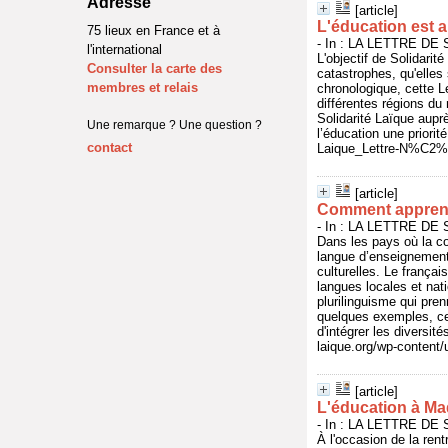
Adresse
[article]
L'éducation est 
75 lieux en France et à
- In : LA LETTRE DE 
l'international
L'objectif de Solidari
Consulter la carte des
catastrophes, qu'elles
membres et relais
chronologique, cette L
différentes régions du
Solidarité Laïque aupr
Une remarque ? Une question ?
l’éducation une priorit
contact
Laique_Lettre-N%C2%B0
[article]
Comment apprendr
- In : LA LETTRE DE 
Dans les pays où la co
langue d’enseignement 
culturelles. Le françai
langues locales et nat
plurilinguisme qui pre
quelques exemples, cet
d'intégrer les diversit
laique.org/wp-content
[article]
L'éducation à Mad
- In : LA LETTRE DE 
À l'occasion de la ren