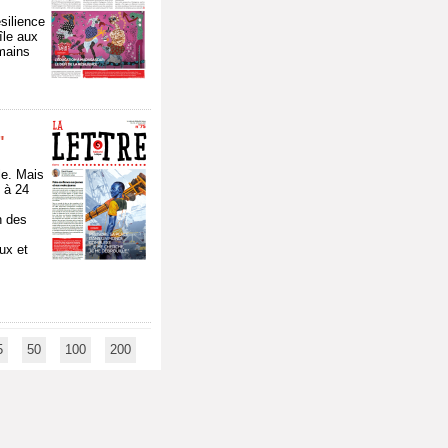
silience
île aux
umains
"
le. Mais
5 à 24
n des
ux et
5
50
100
200