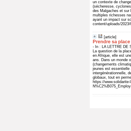
un contexte de changem
(sécheresse, cyclones, 
des Malgaches et sur l
multiples richesses na
ayant un impact sur so
content/uploads/202
[article]
Prendre sa place
- In : LA LETTRE DE S
La question de la plac
en Afrique, elle est u
ans. Dans un monde où
(changements climatiqu
jeunes est essentiell
intergénérationnelle, 
globaux, tout en permet
https://www.solidarite-
N%C2%B075_Employab