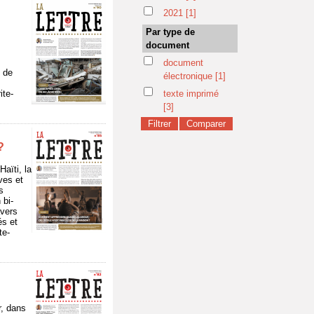
2021
[1]
Par type de
document
document
s de
électronique
[1]
ite-
texte imprimé
[3]
?
aïti, la
ves et
s
 bi-
avers
és et
te-
r, dans