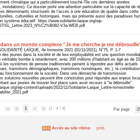
ent climatique qui a particulièrement touché l'île ces dernières années
inondations). Ce dossier porte une attention particulière sur la capacité de ré
es déterminants structurels de l’accès à une éducation de qualité dans cette 
turelles, culturelles et historiques, mais qui présente aussi des paradoxes h
n système éducatif. https://www.solidarite-laique.org/wp-
3/07/SL_Lettre-2023_N%C2%B082-V3a-WEB.pdf
 dans un monde complexe "Je me cherche je me débrouille
OLIDARITÉ LAÏQUE, 4e trimestre 2021 (01/11/2021), N°75, P. 1-7
e des jeunes dans la société et de leur employabilité est une question mondia
ne véritable bombe à retardement, avec 200 millions d’habitant.es âgé.es de 1
 les systèmes de pensée traditionnels peinent à répondre aux défis actuels
es, transitions démographiques, transitions numériques, etc.), la contributio
e au fonctionnement de la société. Dans une démarche de transmission
des solutions nouvelles peuvent être construites pour répondre aux enjeux loca
tant aux jeunes de trouver leur place sans avoir recours à "la débrouille".
laique.org/wp-content/uploads/2022/11/Solidarite-Laique_Lettre-trimestrielle-
ilite_2021.pdf
1
(1 - 4 / 4)
Par page :
2
Accès au site ritimo
pmb