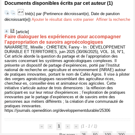
Documents disponibles écrits par cet auteur (
1
)
trié(s) par
(Pertinence décroissant(e), Date de parution
décroissant(e))
Ajouter le résultat dans votre panier
Affiner la recherche
[article]
Faire dialoguer les expériences pour accompagner
l’appropriation de savoirs agroécologiques
NAVARRETE, Mireille ; CHRETIEN, Fanny - In : DEVELOPPEMENT
DURABLE ET TERRITOIRES, juin 2025 (30/06/2025), VOL. 16, N°1,
Cet article aborde la question du partage et de l’appropriation des
savoirs concernant les systèmes agroécologiques complexes. Il
présente un dispositif de partage d’expériences, porté par l’Institut
national de recherche en agriculture et environnement (INRAE) autour
de pratiques innovantes, portant le nom de Cafés Agros. Il vise à piloter
des vergers agroécologiques rassemblant des agriculteur·rices,
chercheur·es, conseiller·ères et animateur·rices agricoles. Cette
initiative s'articule autour de trois dimensions : la réflexion des
participant·es sur leur retour d'expériences ; l’exploration de pratiques
innovantes par le partage d’expériences et de savoirs entre des
personnes aux métiers différents ; la création d’une communauté de
pratiques innovantes.
https://journals.openedition.org/developpementdurable/25306
1
(1 - 1 / 1)
Par page :
25
50
100
200