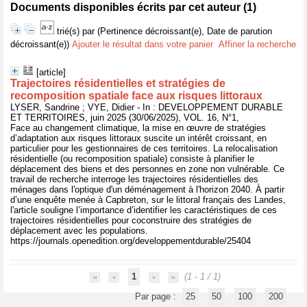
Documents disponibles écrits par cet auteur (
1
)
trié(s) par
(Pertinence décroissant(e), Date de parution
décroissant(e))
Ajouter le résultat dans votre panier
Affiner la recherche
[article]
Trajectoires résidentielles et stratégies de
recomposition spatiale face aux risques littoraux
LYSER, Sandrine ; VYE, Didier - In : DEVELOPPEMENT DURABLE
ET TERRITOIRES, juin 2025 (30/06/2025), VOL. 16, N°1,
Face au changement climatique, la mise en œuvre de stratégies
d’adaptation aux risques littoraux suscite un intérêt croissant, en
particulier pour les gestionnaires de ces territoires. La relocalisation
résidentielle (ou recomposition spatiale) consiste à planifier le
déplacement des biens et des personnes en zone non vulnérable. Ce
travail de recherche interroge les trajectoires résidentielles des
ménages dans l'optique d'un déménagement à l'horizon 2040. À partir
d’une enquête menée à Capbreton, sur le littoral français des Landes,
l'article souligne l’importance d’identifier les caractéristiques de ces
trajectoires résidentielles pour coconstruire des stratégies de
déplacement avec les populations.
https://journals.openedition.org/developpementdurable/25404
1
(1 - 1 / 1)
Par page :
25
50
100
200