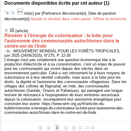
Documents disponibles écrits par cet auteur (
1
)
trié(s) par
(Pertinence décroissant(e), Date de parution
décroissant(e))
Ajouter le résultat dans votre panier
Affiner la recherche
[article]
Résister à l'énergie du colonisateur : la lutte pour
l'autonomie des communautés autochtones dans le
centre-est de l'Inde
- In : MOUVEMENT MONDIAL POUR LES FORÊTS TROPICALES,
juin 2025 (24/06/2025), N°275, P. 22-28
L'énergie n'est pas simplement une question économique liée à la
production d'électricité et à sa consommation, c'est un enjeu de pouvoir
pour les communautés qui vivent depuis des siècles dans un
environnement particulier. Celui-ci est intimement lié à leurs moyens de
subsistance et à leur identité culturelle, mais aussi à la lutte pour les
droits, la dignité et l'autonomie des communautés villageoises. Dans les
villages des collines de Rajmahal, en Inde, des communautés
autochtones (Santals, Oraons et Pahariyas), qui partagent une longue
histoire de résistance à l'expropriation de leurs territoires ancestraux
depuis la colonisation, reconquièrent leur autonomie énergétique pour
construire leur avenir. https://www.wrm.org.uy/fr/articles-du-
bulletin/resister-a-lenergie-du-colonisateur-la-lutte-pour-lautonomie-des-
communautes-autochtones-dans-le-centre-est-de-linde
1
(1 - 1 / 1)