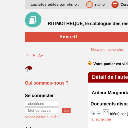
Les sites édités par ritimo :
ritimo
Cor
RITIMOTHEQUE, le catalogue des res
Accueil
Nouvelle recherche
A-
A
A+
Détail de l'aut
Qui sommes-nous ?
Auteur Margari
Se connecter
Documents disponi
trié(s) par
Mot de passe oublié ?
la recherche