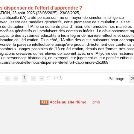
us dispenser de l’effort d’apprendre ?
ION, 23 août 2025 (23/08/2025), 23/08/2025,
ence artificielle (IA) a été pensée comme un moyen de simuler l’intelligence
avec l’essor des modèles génératifs, cette promesse de simulation a laissé
de disruption : l’IA ne se contente plus d’imiter, elle remodèle nos manières
odèles génératifs qui produisent des contenus inédits. Le développement rap
apacité des systèmes éducatifs à les intégrer de manière réfléchie et suscit
domaine de l’éducation. D’un côté, l'IA offre des outils puissants pour accomp
voriser la paresse intellectuelle puisqu'elle produit directement des contenus
de nombreux usages possibles de l’IA en éducation, depuis des formes très pass
tégrations créatives où les élèves collaborent avec une IA (écrire des histoire
un personnage historique), en exerçant leur jugement et leur pensée critique.
n.com/lia-peut-elle-nous-dispenser-de-leffort-dapprendre-261889
1
(1 - 1 / 1)
Par page :
2
Accès au site ritimo
pmb