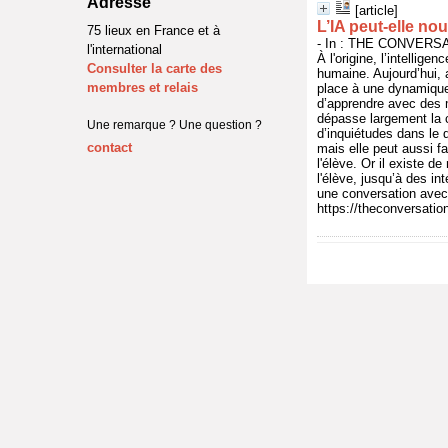
Adresse
[article]
L’IA peut-elle no
75 lieux en France et à
- In : THE CONVERSAT
l'international
À l'origine, l’intellig
Consulter la carte des
humaine. Aujourd’hui, 
membres et relais
place à une dynamique 
d’apprendre avec des m
dépasse largement la c
Une remarque ? Une question ?
d’inquiétudes dans le 
contact
mais elle peut aussi fa
l'élève. Or il existe 
l'élève, jusqu’à des in
une conversation avec 
https://theconversatio