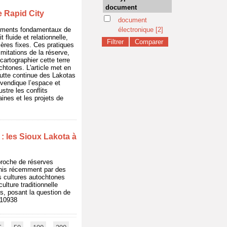
document
e Rapid City
document
éléments fondamentaux de
électronique
[2]
t fluide et relationnelle,
ières fixes. Ces pratiques
imitations de la réserve,
artographier cette terre
htones. L'article met en
a lutte continue des Lakotas
evendique l’espace et
ustre les conflits
aines et les projets de
: les Sioux Lakota à
 proche de réserves
urnis récemment par des
s cultures autochtones
ulture traditionnelle
s, posant la question de
/10938