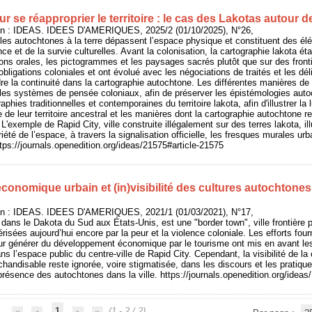
r se réapproprier le territoire : le cas des Lakotas autour d
n : IDEAS. IDEES D'AMERIQUES, 2025/2 (01/10/2025), N°26,
ples autochtones à la terre dépassent l’espace physique et constituent des 
ance et de la survie culturelles. Avant la colonisation, la cartographie lakota étai
tions orales, les pictogrammes et les paysages sacrés plutôt que sur des front
ligations coloniales et ont évolué avec les négociations de traités et les dél
e la continuité dans la cartographie autochtone. Les différentes manières de c
les systèmes de pensée coloniaux, afin de préserver les épistémologies autoc
aphies traditionnelles et contemporaines du territoire lakota, afin d'illustrer l
 de leur territoire ancestral et les manières dont la cartographie autochtone r
 L'exemple de Rapid City, ville construite illégalement sur des terres lakota, ill
riété de l’espace, à travers la signalisation officielle, les fresques murales urb
ttps://journals.openedition.org/ideas/21575#article-21575
nomique urbain et (in)visibilité des cultures autochtones 
n : IDEAS. IDEES D'AMERIQUES, 2021/1 (01/03/2021), N°17,
ée dans le Dakota du Sud aux États-Unis, est une "border town", ville frontière
risées aujourd’hui encore par la peur et la violence coloniale. Les efforts fo
our générer du développement économique par le tourisme ont mis en avant le
 l’espace public du centre-ville de Rapid City. Cependant, la visibilité de la c
andisable reste ignorée, voire stigmatisée, dans les discours et les pratique
 présence des autochtones dans la ville. https://journals.openedition.org/ideas
1
(1 - 2 / 2)