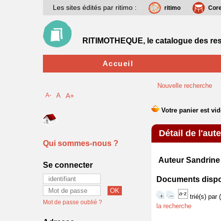
Les sites édités par ritimo :
ritimo
Cor
RITIMOTHEQUE, le catalogue des res
Accueil
Nouvelle recherche
A-
A
A+
Détail de l'aut
Qui sommes-nous ?
Auteur Sandrin
Se connecter
Documents disponi
trié(s) par
Mot de passe oublié ?
la recherche