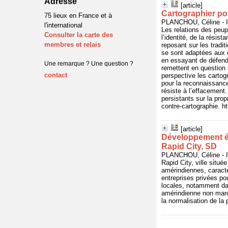
Adresse
[article]
Cartographier pou
75 lieux en France et à
PLANCHOU, Céline - I
l'international
Les relations des peu
Consulter la carte des
l’identité, de la résist
membres et relais
reposant sur les tradi
se sont adaptées aux ob
en essayant de défendr
Une remarque ? Une question ?
remettent en question 
contact
perspective les cartogr
pour la reconnaissance
résiste à l’effacement.
persistants sur la prop
contre-cartographie. h
[article]
Développement éco
Rapid City, SD
PLANCHOU, Céline - I
Rapid City, ville situ
amérindiennes, caracté
entreprises privées p
locales, notamment dans
amérindienne non march
la normalisation de la