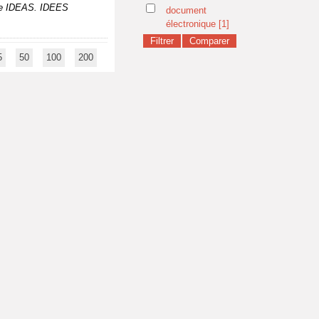
de IDEAS. IDEES
document
électronique
[1]
5
50
100
200