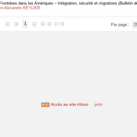
Frontières dans les Amériques – Intégration, sécurité et migrations
(Bulletin 
rre-Alexandre BEYLIER
1
(1 - 1 / 1)
Par page :
2
Accès au site ritimo
pmb