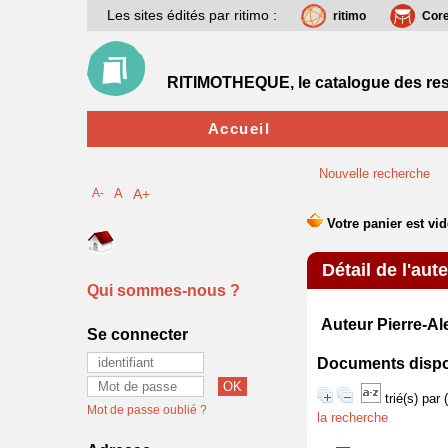
Les sites édités par ritimo :
ritimo
Cor
RITIMOTHEQUE, le catalogue des res
Accueil
Nouvelle recherche
A-
A
A+
Détail de l'aut
Qui sommes-nous ?
Auteur Pierre-A
Se connecter
Documents disponi
trié(s) par
Mot de passe oublié ?
la recherche