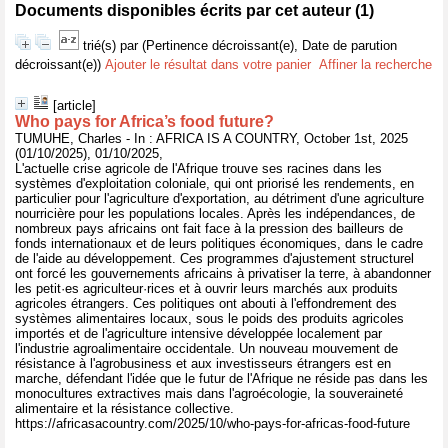
Documents disponibles écrits par cet auteur (
1
)
trié(s) par
(Pertinence décroissant(e), Date de parution
décroissant(e))
Ajouter le résultat dans votre panier
Affiner la recherche
[article]
Who pays for Africa’s food future?
TUMUHE, Charles - In : AFRICA IS A COUNTRY, October 1st, 2025
(01/10/2025), 01/10/2025,
L'actuelle crise agricole de l'Afrique trouve ses racines dans les
systèmes d'exploitation coloniale, qui ont priorisé les rendements, en
particulier pour l'agriculture d'exportation, au détriment d'une agriculture
nourricière pour les populations locales. Après les indépendances, de
nombreux pays africains ont fait face à la pression des bailleurs de
fonds internationaux et de leurs politiques économiques, dans le cadre
de l'aide au développement. Ces programmes d'ajustement structurel
ont forcé les gouvernements africains à privatiser la terre, à abandonner
les petit·es agriculteur·rices et à ouvrir leurs marchés aux produits
agricoles étrangers. Ces politiques ont abouti à l'effondrement des
systèmes alimentaires locaux, sous le poids des produits agricoles
importés et de l'agriculture intensive développée localement par
l'industrie agroalimentaire occidentale. Un nouveau mouvement de
résistance à l'agrobusiness et aux investisseurs étrangers est en
marche, défendant l'idée que le futur de l'Afrique ne réside pas dans les
monocultures extractives mais dans l'agroécologie, la souveraineté
alimentaire et la résistance collective.
https://africasacountry.com/2025/10/who-pays-for-africas-food-future