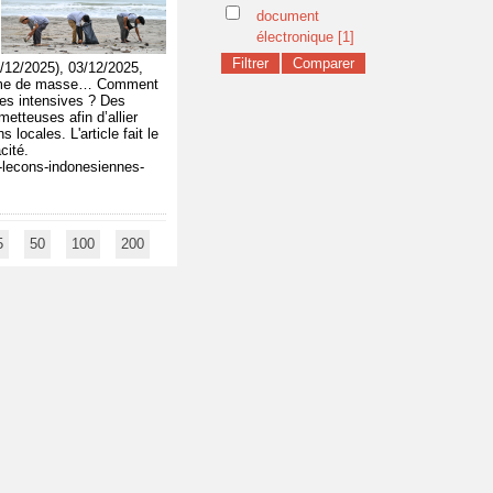
document
électronique
[1]
2/2025), 03/12/2025,
urisme de masse… Comment
es intensives ? Des
etteuses afin d’allier
locales. L'article fait le
cité.
-lecons-indonesiennes-
5
50
100
200