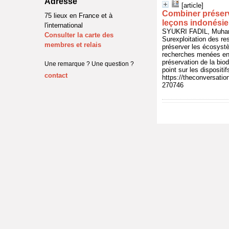
Adresse
[article]
Combiner préserv
75 lieux en France et à
leçons indonési
l'international
SYUKRI FADIL, Muham
Consulter la carte des
Surexploitation des r
membres et relais
préserver les écosyst
recherches menées en I
préservation de la biod
Une remarque ? Une question ?
point sur les dispositi
contact
https://theconversati
270746