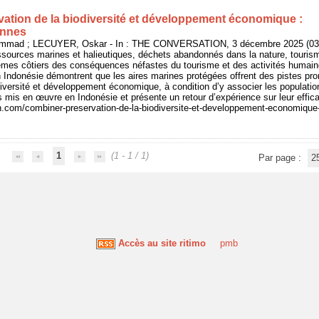
ation de la biodiversité et développement économique :
ennes
mad ; LECUYER, Oskar - In : THE CONVERSATION, 3 décembre 2025 (03/1
essources marines et halieutiques, déchets abandonnés dans la nature, to
èmes côtiers des conséquences néfastes du tourisme et des activités humain
ndonésie démontrent que les aires marines protégées offrent des pistes prom
iversité et développement économique, à condition d’y associer les populations 
fs mis en œuvre en Indonésie et présente un retour d’expérience sur leur effica
on.com/combiner-preservation-de-la-biodiversite-et-developpement-economique
1
(1 - 1 / 1)
Par page :
2
Accès au site ritimo
pmb