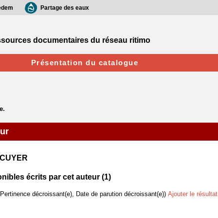
edem
Partage des eaux
sources documentaires du réseau ritimo
Présentation du catalogue
eur
LECUYER
bles écrits par cet auteur (
1
)
(Pertinence décroissant(e), Date de parution décroissant(e))
Ajouter le résulta