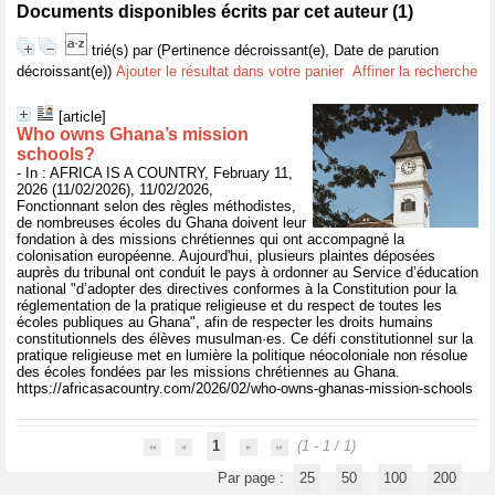
Documents disponibles écrits par cet auteur (
1
)
trié(s) par
(Pertinence décroissant(e), Date de parution
décroissant(e))
Ajouter le résultat dans votre panier
Affiner la recherche
[article]
Who owns Ghana’s mission
schools?
- In : AFRICA IS A COUNTRY, February 11,
2026 (11/02/2026), 11/02/2026,
Fonctionnant selon des règles méthodistes,
de nombreuses écoles du Ghana doivent leur
fondation à des missions chrétiennes qui ont accompagné la
colonisation européenne. Aujourd'hui, plusieurs plaintes déposées
auprès du tribunal ont conduit le pays à ordonner au Service d’éducation
national "d’adopter des directives conformes à la Constitution pour la
réglementation de la pratique religieuse et du respect de toutes les
écoles publiques au Ghana", afin de respecter les droits humains
constitutionnels des élèves musulman·es. Ce défi constitutionnel sur la
pratique religieuse met en lumière la politique néocoloniale non résolue
des écoles fondées par les missions chrétiennes au Ghana.
https://africasacountry.com/2026/02/who-owns-ghanas-mission-schools
1
(1 - 1 / 1)
Par page :
25
50
100
200