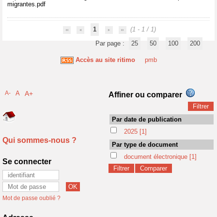
migrantes.pdf
1
(1 - 1 / 1)
Par page :
25
50
100
200
Accès au site ritimo
pmb
A-
A
A+
Affiner ou comparer
Par date de publication
2025
[1]
Qui sommes-nous ?
Par type de document
document électronique
[1]
Se connecter
Mot de passe oublié ?