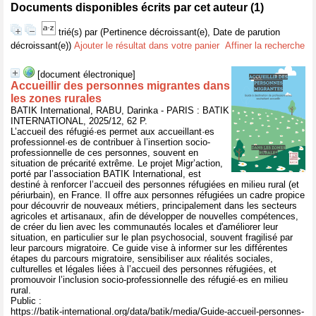
Documents disponibles écrits par cet auteur (
1
)
trié(s) par
(Pertinence décroissant(e), Date de parution
décroissant(e))
Ajouter le résultat dans votre panier
Affiner la recherche
[document électronique]
Accueillir des personnes migrantes dans
les zones rurales
BATIK International, RABU, Darinka - PARIS : BATIK
INTERNATIONAL, 2025/12, 62 P.
L’accueil des réfugié·es permet aux accueillant·es
professionnel·es de contribuer à l’insertion socio-
professionnelle de ces personnes, souvent en
situation de précarité extrême. Le projet Migr’action,
porté par l’association BATIK International, est
destiné à renforcer l’accueil des personnes réfugiées en milieu rural (et
périurbain), en France. Il offre aux personnes réfugiées un cadre propice
pour découvrir de nouveaux métiers, principalement dans les secteurs
agricoles et artisanaux, afin de développer de nouvelles compétences,
de créer du lien avec les communautés locales et d'améliorer leur
situation, en particulier sur le plan psychosocial, souvent fragilisé par
leur parcours migratoire. Ce guide vise à informer sur les différentes
étapes du parcours migratoire, sensibiliser aux réalités sociales,
culturelles et légales liées à l’accueil des personnes réfugiées, et
promouvoir l’inclusion socio-professionnelle des réfugié·es en milieu
rural.
Public :
https://batik-international.org/data/batik/media/Guide-accueil-personnes-