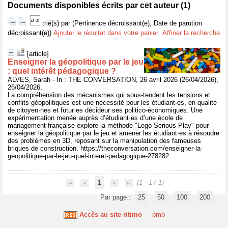
Documents disponibles écrits par cet auteur (
1
)
trié(s) par
(Pertinence décroissant(e), Date de parution
décroissant(e))
Ajouter le résultat dans votre panier
Affiner la recherche
[article]
Enseigner la géopolitique par le jeu
: quel intérêt pédagogique ?
ALVES, Sarah - In : THE CONVERSATION, 26 avril 2026 (26/04/2026),
26/04/2026,
La compréhension des mécanismes qui sous-tendent les tensions et
conflits géopolitiques est une nécessité pour les étudiant·es, en qualité
de citoyen·nes et futur·es décideur·ses politico-économiques. Une
expérimentation menée auprès d’étudiant·es d’une école de
management française explore la méthode "Lego Serious Play" pour
enseigner la géopolitique par le jeu et amener les étudiant·es à résoudre
des problèmes en 3D, reposant sur la manipulation des fameuses
briques de construction. https://theconversation.com/enseigner-la-
geopolitique-par-le-jeu-quel-interet-pedagogique-278282
1
(1 - 1 / 1)
Par page :
25
50
100
200
Accès au site ritimo
pmb