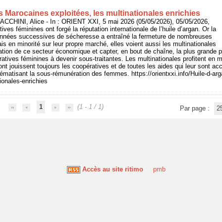
s Marocaines exploitées, les multinationales enrichies
CCHINI, Alice - In : ORIENT XXI, 5 mai 2026 (05/05/2026), 05/05/2026,
ves féminines ont forgé la réputation internationale de l’huile d’argan. Or la
s années successives de sécheresse a entraîné la fermeture de nombreuses
s en minorité sur leur propre marché, elles voient aussi les multinationales
sation de ce secteur économique et capter, en bout de chaîne, la plus grande pa
ratives féminines à devenir sous-traitantes. Les multinationales profitent e
t jouissent toujours les coopératives et de toutes les aides qui leur sont acc
ématisant la sous-rémunération des femmes. https://orientxxi.info/Huile-d-ar
ionales-enrichies
1
(1 - 1 / 1)
Par page :
2
Accès au site ritimo
pmb