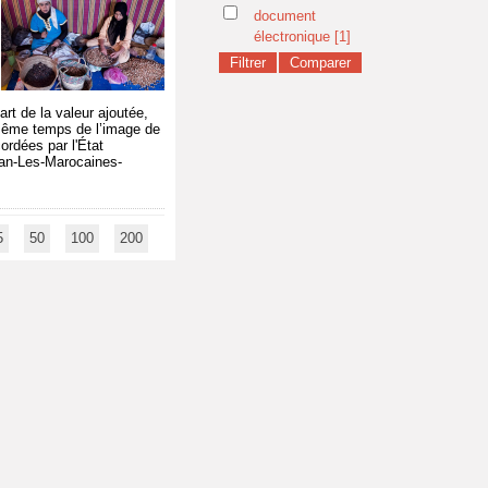
document
électronique
[1]
rt de la valeur ajoutée,
n même temps de l’image de
ordées par l'État
gan-Les-Marocaines-
5
50
100
200