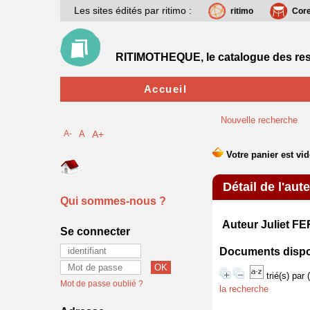
Les sites édités par ritimo :
ritimo
Cor
RITIMOTHEQUE, le catalogue des res
Accueil
Nouvelle recherche
A-
A
A+
Détail de l'aut
Qui sommes-nous ?
Auteur Juliet 
Se connecter
Documents disponi
trié(s) par
Mot de passe oublié ?
la recherche