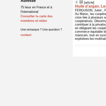
Adresse
[article]
Huile d’argan. Le
75 lieux en France et à
FERGUSON, Juliet ; FA
l'international
Au Maroc, les coopérati
Consulter la carte des
crise liée à plusieur
membres et relais
coopératives. Désormai
contribuer à la privati
en obligeant les coopé
Une remarque ? Une question ?
commerce équitable don
contact
marocain, tout en syst
exploitees-les-multinat