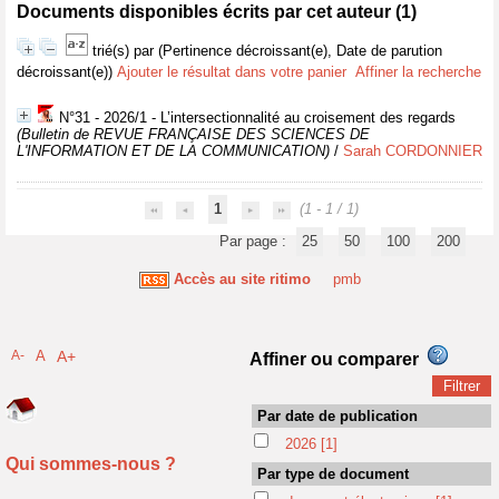
Documents disponibles écrits par cet auteur (
1
)
trié(s) par
(Pertinence décroissant(e), Date de parution
décroissant(e))
Ajouter le résultat dans votre panier
Affiner la recherche
N°31 - 2026/1 - L’intersectionnalité au croisement des regards
(Bulletin de REVUE FRANÇAISE DES SCIENCES DE
L'INFORMATION ET DE LA COMMUNICATION)
/
Sarah CORDONNIER
1
(1 - 1 / 1)
Par page :
25
50
100
200
Accès au site ritimo
pmb
A-
A
A+
Affiner ou comparer
Par date de publication
2026
[1]
Qui sommes-nous ?
Par type de document