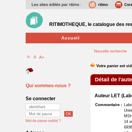
Les sites édités par ritimo :
ritimo
Cor
RITIMOTHEQUE, le catalogue des res
Accueil
Nouvelle recherche
A-
A
A+
Détail de l'aut
Qui sommes-nous ?
Auteur LET (Lab
Se connecter
Commentaire :
Labo
Unit
MSH 
Mot de passe oublié ?
14 a
6936