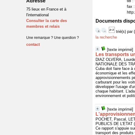
Adresse
tél 
fax 
75 lieux en France et à
http
l'international
Consulter la carte des
Documents disponi
membres et relais
trié(s) par
la recherche
Une remarque ? Une question ?
contact
[texte imprimé]
Les transports ur
DIAZ OLVERA, Lourdes
NATIONALE DES TRAV
Cuba doit faire face à
économique et les effe
approvisionnements pé
carburant pour les voit
développer l'usage d'u
chaque habitant. L'ada
environnement et polit
[texte imprimé]
L'approvisionnem
POCHET, Pascal, LET
PUBLICS DE L'ETAT (
Ce rapport s'appuie su
transport des produits