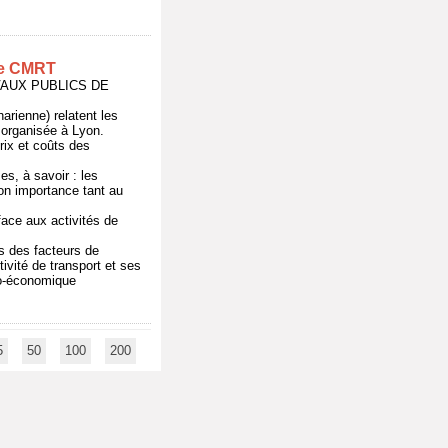
ème CMRT
RAVAUX PUBLICS DE
rienne) relatent les
organisée à Lyon.
prix et coûts des
es, à savoir : les
on importance tant au
 face aux activités de
s des facteurs de
tivité de transport et ses
ro-économique
5
50
100
200