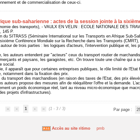
onnement et de commercialisation de ceux-ci.
ique sub-saharienne : actes de la session jointe à la sixi
économie des transports), - VAULX EN VELIN : ECOLE NATIONALE DES T
, 145 P.
n du SITRASS (Séminaire International sur les Transports en Afrique Sub-Saha
sixième Conférence Mondiale sur la Recherche dans les Transports (CMRT), 
autour de trois parties : les logiques d'acteurs, l'intervention publique et, les 
e, les auteurs entendent par "acteurs" ceux du transport routier de marchandis
merçants et paysans, les garagistes, etc. On trouve toute une chaîne qui a s
 social.
, il apparaît que pour certaines entreprises publiques, le rôle limité de l'Etat
e, notamment dans la fixation des prix.
du transport des marchandises (en raison des taxes de l'Etat, des prix élevé
es auteurs propose des mesures afin de rééquilibrer l'offre et la demande. L'ac
alement un poids économique réel, tant au niveau micro-économique que mac
s projets d'infrastructures).
1
(1 - 3 / 3)
Par page :
2
Accès au site ritimo
pmb