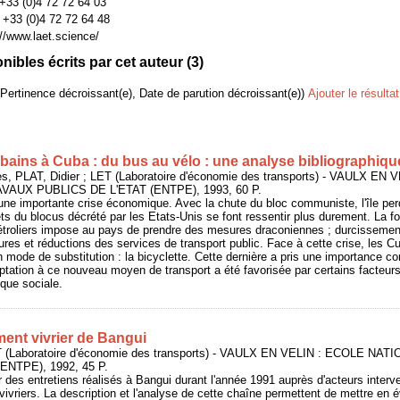
: +33 (0)4 72 72 64 03
: +33 (0)4 72 72 64 48
://www.laet.science/
bles écrits par cet auteur (
3
)
(Pertinence décroissant(e), Date de parution décroissant(e))
Ajouter le résulta
bains à Cuba : du bus au vélo : une analyse bibliographiqu
, PLAT, Didier ; LET (Laboratoire d'économie des transports) - VAULX EN
AUX PUBLICS DE L'ETAT (ENTPE), 1993, 60 P.
 une importante crise économique. Avec la chute du bloc communiste, l'île per
ts du blocus décrété par les Etats-Unis se font ressentir plus durement. La fo
troliers impose au pays de prendre des mesures draconiennes ; durcissemen
ures et réductions des services de transport public. Face à cette crise, les C
n mode de substitution : la bicyclette. Cette dernière a pris une importance co
ptation à ce nouveau moyen de transport a été favorisée par certains facteurs 
ique sociale.
ent vivrier de Bangui
 (Laboratoire d'économie des transports) - VAULX EN VELIN : ECOLE N
ENTPE), 1992, 45 P.
r des entretiens réalisés à Bangui durant l'année 1991 auprès d'acteurs inter
 vivriers. La description et l'analyse de cette chaîne permettent de mettre en 