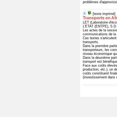
problèmes d'approvisi
[texte imprimé]
Transports en Afr
LET (Laboratoire d'
L'ETAT (ENTPE), S.D.
Les actes de la sessio
communications de la 
Ces textes s'articulent 
transports.
Dans la première parti
transporteurs, les com
niveau économique que
Dans la deuxième partie
transport est bénéfiqu
Face aux coûts élevés 
production, etc.), un d
coûts constituent fin
(investissement dans de