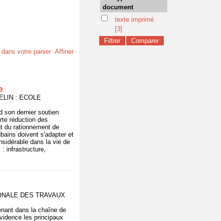
document
texte imprimé
[3]
t dans votre panier
Affiner
e
 VELIN : ECOLE
d son dernier soutien
rte réduction des
t du rationnement de
ubains doivent s'adapter et
nsidérable dans la vie de
: infrastructure,
ATIONALE DES TRAVAUX
venant dans la chaîne de
évidence les principaux