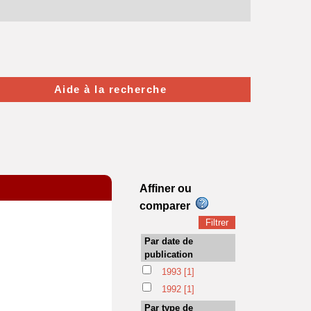
Aide à la recherche
Affiner ou
comparer
Par date de
publication
1993
[1]
1992
[1]
Par type de