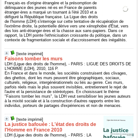
Français·es d'origine étrangère et la présomption de
délinquance des jeunes né·es en France de parents
étranger·ères a marqué un tournant à l'été 2010 et a
défiguré la République française. La Ligue des droits
de l'homme (LDH) s'interroge sur cette tentative de récupération de
l'extrême droite, la potentielle dérive vers une xénophobie d'État, vers
des lois anti-étranger·ères et la chasse aux sans-papiers. Dans ce
rapport, la LDH pointe l'ethnicisation croissante du politique, dans un
contexte de fragmentation sociale et d'accroissement des inégalités.
[texte imprimé]
Faisons tomber les murs
LDH (Ligue des droits de l'homme), - PARIS : LIGUE DES DROITS DE
L'HOMME (LDH), 2010, 116 P.
En France et dans le monde, les sociétés construisent des clivages,
des ghettos, dont les murs peuvent être géographiques, sociaux,
culturels, religieux, intergénérationnels ou liés au genre. Ces murs,
parfois réels mais le plus souvent invisibles, entretiennent le rejet de
l'autre et la persistance de stéréotypes. En choisissant le thème
"Faisons tomber les murs", la LDH veut sensibiliser les jeunes auteurs
à la mixité sociale et à la construction d'autres rapports entre les
individus, porteurs de partages d'expériences et non de menaces.
[texte imprimé]
La justice bafouée : L'état des droits de
l'Homme en France 2010
LDH (Ligue des droits de l'homme), - PARIS : LA