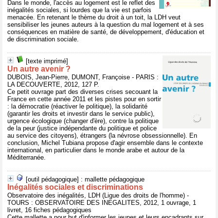
Dans le monde, l'accès au logement est le reflet des
inégalités sociales, si lourdes que la vie est parfois
menacée. En retenant le thème du droit à un toit, la LDH veut
sensibiliser les jeunes auteurs à la question du mal logement et à ses
conséquences en matière de santé, de développement, d'éducation et
de discrimination sociale.
[texte imprimé]
Un autre avenir ?
DUBOIS, Jean-Pierre, DUMONT, Françoise - PARIS :
LA DECOUVERTE, 2012, 127 P.
Ce petit ouvrage part des diverses crises secouant la
France en cette année 2011 et les pistes pour en sortir
: la démocratie (réactiver le politique), la solidarité
(garantir les droits et investir dans le service public),
urgence écologique (changer d'ère), contre la politique
de la peur (justice indépendante du politique et police
au service des citoyens), étrangers (la névrose obsessionnelle). En
conclusion, Michel Tubiana propose d'agir ensemble dans le contexte
international, en particulier dans le monde arabe et autour de la
Méditerranée.
[outil pédagogique] : mallette pédagogique
Inégalités sociales et discriminations
Observatoire des inégalités, LDH (Ligue des droits de l'homme) -
TOURS : OBSERVATOIRE DES INEGALITES, 2012, 1 ouvrage, 1
livret, 16 fiches pédagogiques
Cette mallette a pour but d'informer les jeunes et leurs encadrants sur