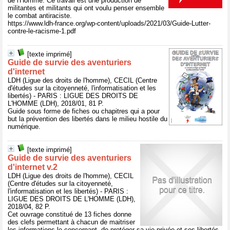
de l'Homme. Ce travail est une production de
militantes et militants qui ont voulu penser ensemble
le combat antiraciste.
https://www.ldh-france.org/wp-content/uploads/2021/03/Guide-Lutter-
contre-le-racisme-1.pdf
[texte imprimé]
Guide de survie des aventuriers
d'internet
LDH (Ligue des droits de l'homme), CECIL (Centre
d'études sur la citoyenneté, l'informatisation et les
libertés) - PARIS : LIGUE DES DROITS DE
L'HOMME (LDH), 2018/01, 81 P.
Guide sous forme de fiches ou chapitres qui a pour
but la prévention des libertés dans le milieu hostile du
numérique.
[texte imprimé]
Guide de survie des aventuriers
d'internet v.2
LDH (Ligue des droits de l'homme), CECIL
(Centre d'études sur la citoyenneté,
l'informatisation et les libertés) - PARIS :
LIGUE DES DROITS DE L'HOMME (LDH),
2018/04, 82 P.
Cet ouvrage constitué de 13 fiches donne
des clefs permettant à chacun de maitriser
les informations le concernant, de protéger sa vie privée et ses libertés