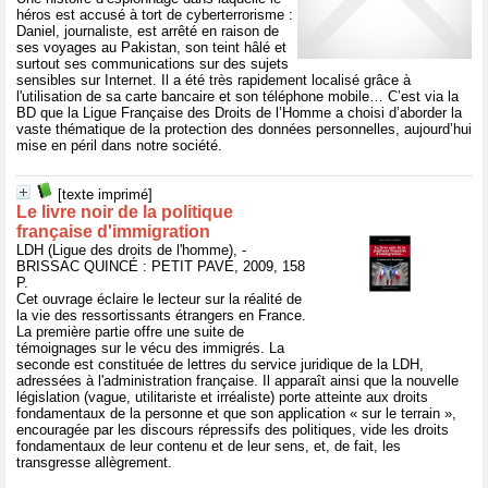
héros est accusé à tort de cyberterrorisme :
Daniel, journaliste, est arrêté en raison de
ses voyages au Pakistan, son teint hâlé et
surtout ses communications sur des sujets
sensibles sur Internet. Il a été très rapidement localisé grâce à
l'utilisation de sa carte bancaire et son téléphone mobile… C’est via la
BD que la Ligue Française des Droits de l’Homme a choisi d’aborder la
vaste thématique de la protection des données personnelles, aujourd’hui
mise en péril dans notre société.
[texte imprimé]
Le livre noir de la politique
française d'immigration
LDH (Ligue des droits de l'homme), -
BRISSAC QUINCÉ : PETIT PAVÉ, 2009, 158
P.
Cet ouvrage éclaire le lecteur sur la réalité de
la vie des ressortissants étrangers en France.
La première partie offre une suite de
témoignages sur le vécu des immigrés. La
seconde est constituée de lettres du service juridique de la LDH,
adressées à l'administration française. Il apparaît ainsi que la nouvelle
législation (vague, utilitariste et irréaliste) porte atteinte aux droits
fondamentaux de la personne et que son application « sur le terrain »,
encouragée par les discours répressifs des politiques, vide les droits
fondamentaux de leur contenu et de leur sens, et, de fait, les
transgresse allègrement.