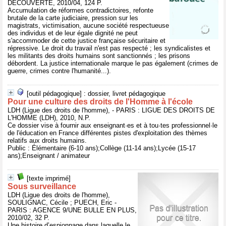
DECOUVERTE, 2010/04, 124 P.
Accumulation de réformes contradictoires, refonte
brutale de la carte judiciaire, pression sur les
magistrats, victimisation, aucune société respectueuse
des individus et de leur égale dignité ne peut
s'accommoder de cette justice française sécuritaire et
répressive. Le droit du travail n'est pas respecté ; les syndicalistes et
les militants des droits humains sont sanctionnés ; les prisons
débordent. La justice internationale marque le pas également (crimes de
guerre, crimes contre l'humanité...).
[outil pédagogique] : dossier, livret pédagogique
Pour une culture des droits de l'Homme à l'école
LDH (Ligue des droits de l'homme), - PARIS : LIGUE DES DROITS DE
L'HOMME (LDH), 2010, N.P.
Ce dossier vise à fournir aux enseignant·es et à tou·tes professionnel·le
de l'éducation en France différentes pistes d'exploitation des thèmes
relatifs aux droits humains.
Public : Élémentaire (6-10 ans);Collège (11-14 ans);Lycée (15-17
ans);Enseignant / animateur
[texte imprimé]
Sous surveillance
LDH (Ligue des droits de l'homme),
SOULIGNAC, Cécile ; PUECH, Eric -
PARIS : AGENCE 9/UNE BULLE EN PLUS,
2010/02, 32 P.
Une histoire d’espionnage dans laquelle le