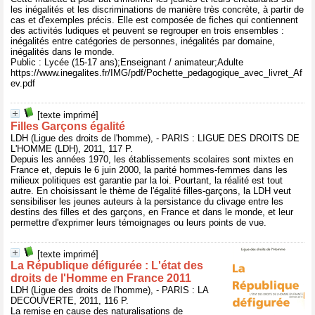
les inégalités et les discriminations de manière très concrète, à partir de
cas et d'exemples précis. Elle est composée de fiches qui contiennent
des activités ludiques et peuvent se regrouper en trois ensembles :
inégalités entre catégories de personnes, inégalités par domaine,
inégalités dans le monde.
Public : Lycée (15-17 ans);Enseignant / animateur;Adulte
https://www.inegalites.fr/IMG/pdf/Pochette_pedagogique_avec_livret_Af
ev.pdf
[texte imprimé]
Filles Garçons égalité
LDH (Ligue des droits de l'homme), - PARIS : LIGUE DES DROITS DE
L'HOMME (LDH), 2011, 117 P.
Depuis les années 1970, les établissements scolaires sont mixtes en
France et, depuis le 6 juin 2000, la parité hommes-femmes dans les
milieux politiques est garantie par la loi. Pourtant, la réalité est tout
autre. En choisissant le thème de l'égalité filles-garçons, la LDH veut
sensibiliser les jeunes auteurs à la persistance du clivage entre les
destins des filles et des garçons, en France et dans le monde, et leur
permettre d'exprimer leurs témoignages ou leurs points de vue.
[texte imprimé]
La République défigurée : L'état des
droits de l'Homme en France 2011
LDH (Ligue des droits de l'homme), - PARIS : LA
DECOUVERTE, 2011, 116 P.
La remise en cause des naturalisations de