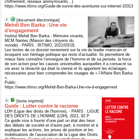
chiffrement, réseaux anonymisants...).
https://www.ritimo.org/Guide-de-survie-des-aventures-sur-internet-10313
[document électronique]
Mehdi Ben Barka : Une vie
d’engagement
Institut Mehdi Ben Barka - Mémoire vivante,
MCM Nantes (Maison des citoyens du
monde) - PARIS : RITIMO, 2021/03/18,
Les textes de ce dossier reviennent sur la vie du leader marocain et
évoquent son héritage politique qui reste d’actualité. Ils permettent de
mieux faire connaître l’envergure de l’homme et de sa pensée, la force
de son action pour les causes universelles auxquelles il a consacré sa
vie avec la ténacité qui était la sienne et ils apportent les éclairages
nécessaires pour bien comprendre les rouages de « l’Affaire Ben Barka
».
Public :
https://www.ritimo.org/Mehdi-Ben-Barka-Une-vie-d-engagement
[texte imprimé]
Guide : Lutter contre le racisme
LDH (Ligue des droits de l'homme), - PARIS : LIGUE
DES DROITS DE L'HOMME (LDH), 2021, 92 P.
Ce guide vise à fournir d’une part un état des lieux
des débats de société et d’autre part, à montrer et à
expliquer les actions, les prises de position et les
mobilisations de l’association de la Ligue des Droits