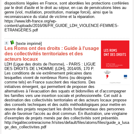
dispositions légales en France, sont abordées les protections conférées
par le droit d'asile et le droit au séjour, en cas de persécutions liées au
genre (viol, mutilation, prostitution, mariage forcé), ainsi que la
reconnaissance du statut de victime et la réparation.
https://www.ldh-france.org/wp-
content/uploads/2016/06/FR_GUIDE_LDH_VIOLENCE-FEMMES-
ETRANGERES.pdf
[texte imprimé]
Les Roms ont des droits : Guide à l'usage
des collectivités territoriales et des
acteurs locaux
LDH (Ligue des droits de l'homme), - PARIS : LIGUE
DES DROITS DE L'HOMME (LDH), 2014/05, 170 P.
Les conditions de vie extrêmement précaires dans
lesquelles vivent de nombreux Roms (ou désignés
comme tels) en France suscitent des réactions. Des
initiatives émergent, qui permettent de proposer des
alternatives à l’évacuation des squats et bidonvilles et d’accompagner
les familles vers une insertion sociale et professionnelle. Cet outil à
destination des collectivités territoriales et des acteurs locaux propose
des conseils techniques et des outils méthodologiques pour mettre en
œuvre des projets respectant les droits fondamentaux des personnes
afin de favoriser l'accès au droit commun. En illustration, une vingtaine
d’exemples de projets menés par des collectivités sont présentés.
http://egalitecontreracisme.fr/sites/default/files/atoms/files/guide_a_lusa
ge_des_collectivites.pdf