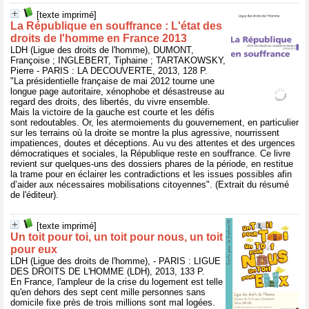
[texte imprimé]
La République en souffrance : L'état des
droits de l'homme en France 2013
LDH (Ligue des droits de l'homme), DUMONT,
Françoise ; INGLEBERT, Tiphaine ; TARTAKOWSKY,
Pierre - PARIS : LA DECOUVERTE, 2013, 128 P.
"La présidentielle française de mai 2012 tourne une
longue page autoritaire, xénophobe et désastreuse au
regard des droits, des libertés, du vivre ensemble.
Mais la victoire de la gauche est courte et les défis
sont redoutables. Or, les atermoiements du gouvernement, en particulier
sur les terrains où la droite se montre la plus agressive, nourrissent
impatiences, doutes et déceptions. Au vu des attentes et des urgences
démocratiques et sociales, la République reste en souffrance. Ce livre
revient sur quelques-uns des dossiers phares de la période, en restitue
la trame pour en éclairer les contradictions et les issues possibles afin
d’aider aux nécessaires mobilisations citoyennes". (Extrait du résumé
de l'éditeur).
[texte imprimé]
Un toit pour toi, un toit pour nous, un toit
pour eux
LDH (Ligue des droits de l'homme), - PARIS : LIGUE
DES DROITS DE L'HOMME (LDH), 2013, 133 P.
En France, l'ampleur de la crise du logement est telle
qu'en dehors des sept cent mille personnes sans
domicile fixe près de trois millions sont mal logées.