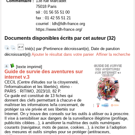
Commentaire :
138 rue Marcadet
75018 Paris
tél : 01 56 55 51 00
fax : 01 42 55 51 21
courriel : ldh@ldh-france.org
https://www.ldh-france.org/
Documents disponibles écrits par cet auteur (
32
)
trié(s) par
(Pertinence décroissant(e), Date de parution
décroissant(e))
Ajouter le résultat dans votre panier
Affiner la recherche
[texte imprimé]
Guide de survie des aventures sur
internet v.3
CECIL (Centre d'études sur la citoyenneté,
l'informatisation et les libertés), ritimo -
PARIS : RITIMO, 2023/10, 82 P.
Ce guide est constitué de 13 fiches qui
donnent des clefs permettant à chacun·e de
maîtriser les informations le/la concernant, de
protéger sa vie privée et ses libertés sur
Internet. On y trouve des conseils sur les outils à utiliser ou à proscrire.
Il vise à sensibiliser aux dangers de la surveillance illégitime (profilage,
publicités ciblées...), à améliorer la maîtrise des outils numériques
courants (navigateur, mots de passe, cookies...), à inciter à l’adoption
des mesures et outils simples pour se protéger (antitraceurs,