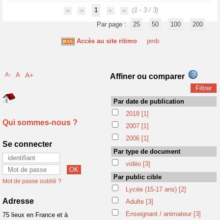
1
(1 - 3 / 3)
Par page :
25
50
100
200
Accès au site ritimo
pmb
A-
A
A+
Affiner ou comparer
Par date de publication
2018
[1]
Qui sommes-nous ?
2007
[1]
2006
[1]
Se connecter
Par type de document
vidéo
[3]
Par public cible
Mot de passe oublié ?
Lycée (15-17 ans)
[2]
Adresse
Adulte
[3]
Enseignant / animateur
[3]
75 lieux en France et à