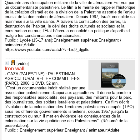
Quarante ans d'occupation militaire de la ville de Jérusalem-Est vus par
un documentariste palestinien. Le film a le mérite de rappeler l'historique
de la création d'Israël et de la division de la Palestine assortie de l'enjeu
crucial de la domination de Jérusalem. Depuis 1967, Israël consolide sa
mainmise sur la ville sainte. À travers la confiscation des terres, la
destruction de l'habitat, le déni des droits culturels et sociaux et la
construction du mur, l'État hébreu a consolidé sa politique d'apartheid
malgré les condamnations internationales.
Public : Lycée (15-17 ans);Enseignement supérieur;Enseignant /
animateur;Adulte
https://www.youtube.com/watch?v=Liq9_djjp9c
[vidéo]
Iron wall
- GAZA (PALESTINE) : PALESTINIAN
AGRICULTURAL RELIEF COMMITTEES
(PARC), 2006, 1 DVD, 52 mn.
"C'est un documentaire inédit réalisé par une
association palestinienne d'appui aux agriculteurs. Il donne la parole à
des responsables associatifs, des paysans, des militants pour la paix,
des journalistes, des soldats israéliens et palestiniens. Ce film décrit
l'évolution de la colonisation des Territoires palestiniens occupés (TPO)
sous les différents gouvernements israéliens, depuis 1967 jusqu'à la
construction du mur. Il met en évidence les conséquences de la
colonisation sur la vie quotidienne des Palestiniens". (Résumé de la
présentation).
Public : Enseignement supérieur;Enseignant / animateur;Adulte