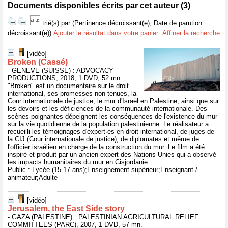
Documents disponibles écrits par cet auteur (
3
)
trié(s) par
(Pertinence décroissant(e), Date de parution
décroissant(e))
Ajouter le résultat dans votre panier
Affiner la recherche
[vidéo]
Broken (Cassé)
- GENEVE (SUISSE) : ADVOCACY
PRODUCTIONS, 2018, 1 DVD, 52 mn.
"Broken" est un documentaire sur le droit
international, ses promesses non tenues, la
Cour internationale de justice, le mur d'Israël en Palestine, ainsi que sur
les devoirs et les déficiences de la communauté internationale. Des
scènes poignantes dépeignent les conséquences de l'existence du mur
sur la vie quotidienne de la population palestinienne. Le réalisateur a
recueilli les témoignages d'expert·es en droit international, de juges de
la CIJ (Cour internationale de justice), de diplomates et même de
l'officier israélien en charge de la construction du mur. Le film a été
inspiré et produit par un ancien expert des Nations Unies qui a observé
les impacts humanitaires du mur en Cisjordanie.
Public : Lycée (15-17 ans);Enseignement supérieur;Enseignant /
animateur;Adulte
[vidéo]
Jerusalem, the East Side story
- GAZA (PALESTINE) : PALESTINIAN AGRICULTURAL RELIEF
COMMITTEES (PARC), 2007, 1 DVD, 57 mn.