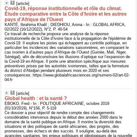
[article]
Covid-19, réponse institutionnelle et rôle du climat.
Étude comparative entre la Côte d’Ivoire et les autres
pays d’Afrique de l’Ouest
KANTÉ, Ibrahima Khalil ; DIEDHIOU, Arona - In : GLOBAL AFRICA,
02/2022 (16/12/2022), N°2, P. 40-54
Ce travail de recherche propose une analyse de la réponse
institutionnelle de la Côte d’Ivoire face à la propagation de l'épidémie de
Covid-19. Il explore les pistes qui échappent au contrôle politique, en
particulier les incidences des variations saisonnières, en comparant le
cas ivoirien à d’autres pays d’Afrique de l’Ouest (Guinée, Mali, Niger,
Sénégal), afin de déconstruire les illusions d’optique sur l’expansion de
la Covid-19 en Afrique. Il porte une attention spécifique aux mesures
préventives prises par les autorités ivoiriennes, telles que la fermeture
du district d’Abidjan pendant plusieurs mois en 2020 et ses
conséquences. https://www.globalafricasciences.org/numero-02/art-02-
04-fr
[article]
Global health : et la santé ?
EBOKO, Fred - In : POLITIQUE AFRICAINE, octobre 2019
(01/10/2019), N°156, P. 5-119
Ce dossier a pour objectif de rendre compte des changements
considérables intervenus depuis le début des années 2000 dans le
domaine de la santé publique en Afrique. Il montre la diversité des
situations et des politiques de santé africaines, des progrès, des
promesses, des échecs et des succès. Il souligne, au-delà des
avancées sanitaires, les enjeux politiques et idéologiques de la nouvelle