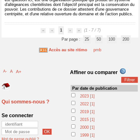
d'allégeances clientélistes dont l'objectif principal est la conservation du
pouvoir. Les contributions de ce dossier attestent d'une gouvernance
centripète, et d'une relative ouverture du domaine et de l'action publics.
1
(1 - 7 / 7)
Par page :
25
50
100
200
Accès au site ritimo
pmb
A-
A
A+
Affiner ou comparer
Par date de publication
2023
[1]
Qui sommes-nous ?
2022
[1]
2019
[1]
Se connecter
2015
[1]
2000
[1]
1999
[1]
Mot de passe oublié ?