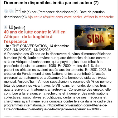
Documents disponibles écrits par cet auteur (
7
)
trié(s) par
(Pertinence décroissant(e), Date de parution
décroissant(e))
Ajouter le résultat dans votre panier
Affiner la recherche
[article]
40 ans de lutte contre le VIH en
Afrique : de la tragédie à
l’espérance
- In : THE CONVERSATION, 14 décembre
2023 (14/12/2023), 14/12/2023,
À l'occasion des 40 ans de la découverte du virus d’immunodéficience
humaine (VIH), l'article revient sur quatre décennies de lutte contre le
sida en Afrique subsaharienne, qui a payé le plus lourd tribut à la
pandémie depuis les années 1980. En 2000, moins de 1 % des
patient·es africain·es avaient accès aux traitements. En 2001-2002, la
création du Fonds mondial des Nations unies a contribué à l’accès
universel au traitement et a désamorcé la bombe du sida au niveau
mondial. Aujourd’hui, l’Afrique subsaharienne recense 65 % du nombre
total de personnes vivant avec le VIH dans le monde, dont les trois
quarts suivent un traitement antirétroviral. Consciente des enjeux, elle
contribue à faire avancer la recherche et à générer des mobilisations
collectives, associatives et politiques, certains de ses médecins et
chercheurs ayant mené leurs combats contre le sida dans le cadre des
programmes internationaux. https://theconversation.com/40-ans-de-
lutte-contre-le-vih-en-afrique-de-la-tragedie-a-lesperance-218945