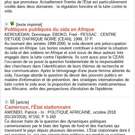
plus que promoteur. Actuellement l'inertie de l'État est particulièrement
visible dans deux domaines : la régulation foncière et la lutte contre le
sida.
[texte imprimé]
Politiques publiques du sida en Afrique
KEROUEDAN, Dominique, EBOKO, Fred - PESSAC : CENTRE
D'ETUDE D'AFRIQUE NOIRE (CEAN), 1999, 37 P.
Au tournant des années 1999-2000, le sida devient une préoccupation
majeure en Afrique. Les textes veulent contribuer à éclairer la situation
du sida et des sidéens en Afrique et sont issus de deux auteurs très
engagés dans la lutte contre l’épidémie. Ils sont aussi pour le CEAN
l’occasion de se poser la question fondamentale de la responsabilité
des chercheurs dans l’identification de leurs thèmes de recherche et
leur communication. Après le témoignage d'une jeune femme atteinte du
sida, l'ouvrage aborde la question du devoir des pouvoirs publics en
matière d'information et de prévention, des stratégies internationales de
lutte contre le sida avec la proposition de traitements médicamenteux
aux Africains, enfin des perspectives d'évolution de l'épidémie.
[article]
Cameroun, l'État stationnaire
AWONDO, Patrick - In : POLITIQUE AFRICAINE, octobre 2018
(01/10/2018), N°150, P. 5-160
Ce dossier traite de la question des dynamiques politiques
camerounaises par le biais des lignes de fond et des fractures qui
traversent le pays depuis plusieurs décennies. L'Etat stationnaire dont il
est question ici, est une organisation politique qui produit un système