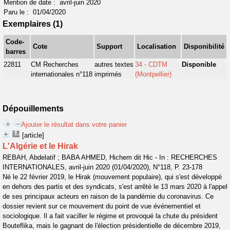
Mention de date : avril-juin 2020
Paru le : 01/04/2020
Exemplaires (1)
Code-
Cote
Support
Localisation
Disponibilité
barres
22811
CM Recherches
autres textes
34 - CDTM
Disponible
internationales n°118
imprimés
(Montpellier)
Dépouillements
Ajouter le résultat dans votre panier
[article]
L'Algérie et le Hirak
REBAH, Abdelatif ; BABA AHMED, Hichem dit Hic - In : RECHERCHES
INTERNATIONALES, avril-juin 2020 (01/04/2020), N°118, P. 23-178
Né le 22 février 2019, le Hirak (mouvement populaire), qui s'est développé
en dehors des partis et des syndicats, s'est arrêté le 13 mars 2020 à l'appel
de ses principaux acteurs en raison de la pandémie du coronavirus. Ce
dossier revient sur ce mouvement du point de vue événementiel et
sociologique. Il a fait vaciller le régime et provoqué la chute du président
Bouteflika, mais le gagnant de l'élection présidentielle de décembre 2019,