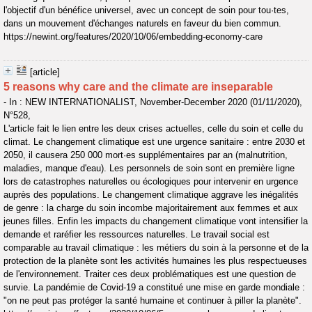
l'objectif d'un bénéfice universel, avec un concept de soin pour tou·tes,
dans un mouvement d'échanges naturels en faveur du bien commun.
https://newint.org/features/2020/10/06/embedding-economy-care
[article]
5 reasons why care and the climate are inseparable
- In : NEW INTERNATIONALIST, November-December 2020 (01/11/2020),
N°528,
L'article fait le lien entre les deux crises actuelles, celle du soin et celle du
climat. Le changement climatique est une urgence sanitaire : entre 2030 et
2050, il causera 250 000 mort·es supplémentaires par an (malnutrition,
maladies, manque d'eau). Les personnels de soin sont en première ligne
lors de catastrophes naturelles ou écologiques pour intervenir en urgence
auprès des populations. Le changement climatique aggrave les inégalités
de genre : la charge du soin incombe majoritairement aux femmes et aux
jeunes filles. Enfin les impacts du changement climatique vont intensifier la
demande et raréfier les ressources naturelles. Le travail social est
comparable au travail climatique : les métiers du soin à la personne et de la
protection de la planète sont les activités humaines les plus respectueuses
de l'environnement. Traiter ces deux problématiques est une question de
survie. La pandémie de Covid-19 a constitué une mise en garde mondiale :
"on ne peut pas protéger la santé humaine et continuer à piller la planète".