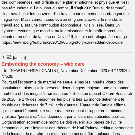
des compétences, est difficile sur le plan émotionnel et physique et n'est
pas rémunérateur. La plupart du temps, il s'agit d'un "travail de femme",
d'un travail pour les pauvres, d'un travail pour les personnes étrangères et
migrantes. Massivement sous-évalué et ignoré à travers le monde, le
travail social est une contribution économique invisibilisée. Dans un
système économique mondial ou la croissance et le profit restent les
priorités, en dépit de la crise de Covid-19, le soin est relégué à la marge.
https://newint.org/features/2020/10/06/big-story-care-hidden-debt-care
[article]
Embedding the economy – with care
- In : NEW INTERNATIONALIST, November-December 2020 (01/11/2020),
N°528,
Pourquoi l'économie de marché ne sert-elle pas les intérêts vitaux des
populations, alors qu'elle présente deux dangers majeurs, une croissance
mortifère et des inégalités croissantes ? Selon un rapport Oxfam Research
de 2020, le 1 % des personnes les plus riches au monde détiennent le
double des richesses de 7 milliards d'autres. L'auteur de l'article affirme
qu'une société construite sur le marché ne peut qu'apporter le minimum
vital aux "perdant·es", qui dépendent par ailleurs des subsides publics.
L'organisation économique mondiale doit revenir aux bases de l'utilité
économique, en s'inspirant des théories de Karl Polanyi, critique permanent
de la logique de marché, pour qui l'économie doit être replacée dans