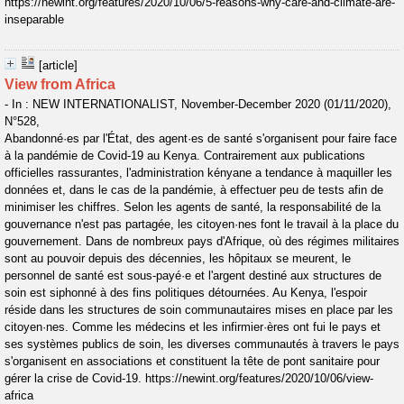
https://newint.org/features/2020/10/06/5-reasons-why-care-and-climate-are-
inseparable
[article]
View from Africa
- In : NEW INTERNATIONALIST, November-December 2020 (01/11/2020),
N°528,
Abandonné·es par l'État, des agent·es de santé s'organisent pour faire face
à la pandémie de Covid-19 au Kenya. Contrairement aux publications
officielles rassurantes, l'administration kényane a tendance à maquiller les
données et, dans le cas de la pandémie, à effectuer peu de tests afin de
minimiser les chiffres. Selon les agents de santé, la responsabilité de la
gouvernance n'est pas partagée, les citoyen·nes font le travail à la place du
gouvernement. Dans de nombreux pays d'Afrique, où des régimes militaires
sont au pouvoir depuis des décennies, les hôpitaux se meurent, le
personnel de santé est sous-payé·e et l'argent destiné aux structures de
soin est siphonné à des fins politiques détournées. Au Kenya, l'espoir
réside dans les structures de soin communautaires mises en place par les
citoyen·nes. Comme les médecins et les infirmier·ères ont fui le pays et
ses systèmes publics de soin, les diverses communautés à travers le pays
s'organisent en associations et constituent la tête de pont sanitaire pour
gérer la crise de Covid-19. https://newint.org/features/2020/10/06/view-
africa