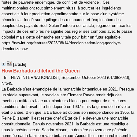
"sites de pauvreté endémique, de conflit et de violence". Ces
multinationales ont tout simplement réussi à sourcer les ingrédients
essentiels à leur production agroalimentaire sur la base d'un système
néocolonial, fondé sur le pillage des ressources et l'exploitation des
peuples des pays du Sud. Selon l'auteure de l'article, regarder en face les
impacts de ces empires ne signifie pas régler ses comptes avec le passé
colonial mais cette démarche est vitale pour bâtir un futur équitable.
https://newint.org/features/2023/08/14/decolonization-long-goodbye-
decolonizehow
[article]
How Barbados ditched the Queen
- In : NEW INTERNATIONALIST, September-October 2023 (01/09/2023),
N°545,
La Barbade s'est émancipée de la monarchie britannique en 2021. Presque
un siècle auparavant, le syndicaliste Clement Payne tenait déjà des
meetings militants face aux planteurs blancs pour exiger de meilleures
conditions de travail. Il a fini déporté en 1937 mais la graine de la révolte
était plantée. Bien que la Barbade ait obtenu son indépendance en 1966, la
Reine Elizabeth II est restée chef d'État de l'île devenue une monarchie
constitutionnelle. Depuis novembre 2021, la Barbade est une république,
sous la présidence de Sandra Mason, la dernière gouverneure générale
nommée par la famille royale britannique. Aujourd'hui la monarchie semble