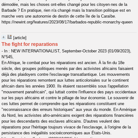
démodée, mais les choses ont-elles changé pour les citoyen·nes de la
Barbade ? En pratique, rien n'a changé mais la transition politique est en
marche vers une autonomie de destin de cette île de la Caraïbe.
https://newint.org/features/2023/08/17/barbados-republic-monarchy-queen
[article]
The fight for reparations
- In : NEW INTERNATIONALIST, September-October 2023 (01/09/2023),
N°545,
En Afrique, le combat pour les réparations est ancien. À la fin du 18e
siècle, des groupes politiques menés par des activistes africains faisaient
déjà des plaidoyers contre l'esclavage transatlantique. Les mouvements
pour les réparations remontent aux luttes anticoloniales sur le continent
africain dans les années 1900. Ils étaient rassemblés sous l'appellation
"mouvement panafricain", qui luttait contre l'influence des pays occidentaux
sur les pays africains et contre le pillage de leur économie. Le souvenir de
ces luttes permet de comprendre que les réparations constituent une
"reconnaissance des erreurs historiques" aux yeux du monde. En Amérique
du Nord, les activistes afro-américains exigent des réparations financières
pour les descendants des esclaves africains. D'autres veulent des
réparations pour l'héritage toujours vivace de l'esclavage, à l'origine de la
persistance des inégalités socioéconomiques aux États-Unis.